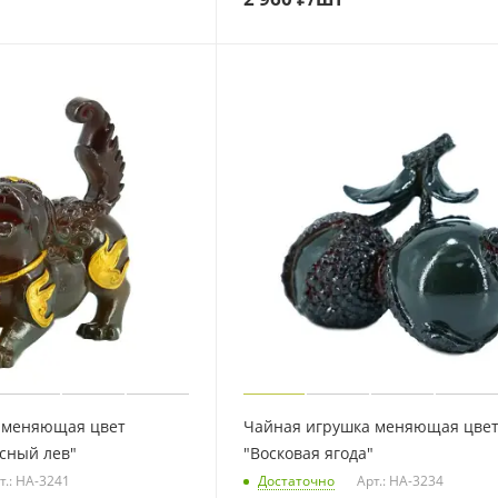
 меняющая цвет
Чайная игрушка меняющая цве
сный лев"
"Восковая ягода"
т.: HA-3241
Достаточно
Арт.: HA-3234