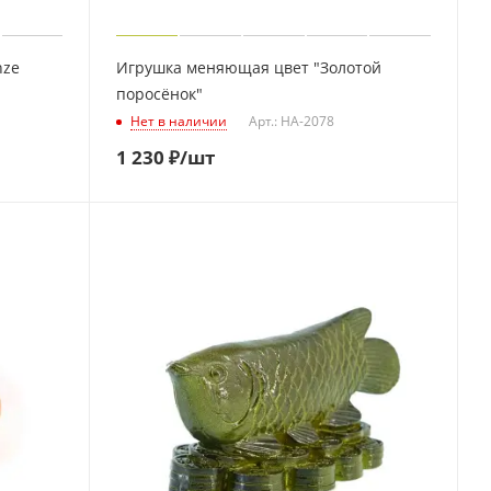
nze
Игрушка меняющая цвет "Золотой
поросёнок"
Нет в наличии
Арт.: HA-2078
1 230
₽
/шт