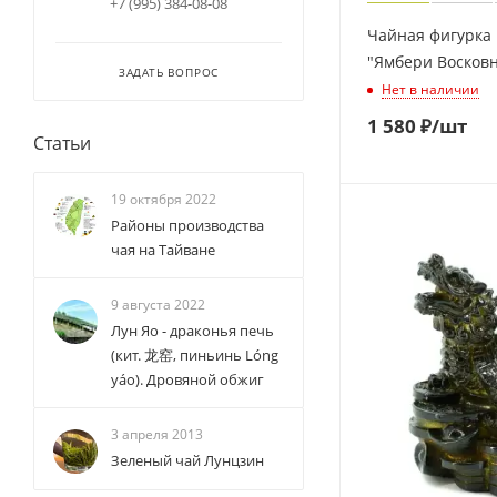
+7 (995) 384-08-08
Чайная фигурка
"Ямбери Восков
ЗАДАТЬ ВОПРОС
Нет в наличии
1 580
₽
/шт
Статьи
19 октября 2022
Районы производства
чая на Тайване
9 августа 2022
Лун Яо - драконья печь
(кит. 龙窑, пиньинь Lóng
yáo). Дровяной обжиг
3 апреля 2013
Зеленый чай Лунцзин