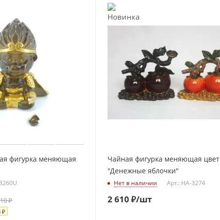
ая фигурка меняющая
Чайная фигурка меняющая цвет
"Денежные яблочки"
-3260U
Нет в наличии
Арт.: HA-3274
2 610
₽
/шт
110
₽
3
₽