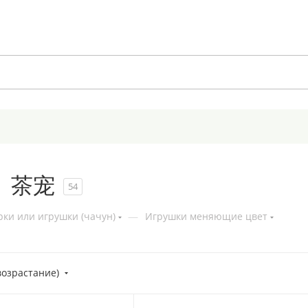
 | 茶宠
54
ки или игрушки (чачун)
—
Игрушки меняющие цвет
возрастание)