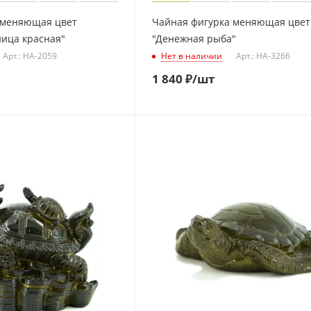
 меняющая цвет
Чайная фигурка меняющая цвет
ница красная"
"Денежная рыба"
Арт.: HA-2059
Нет в наличии
Арт.: HA-3266
1 840
₽
/шт