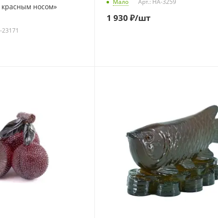
Мало
Арт.: HA-3259
с красным носом»
1 930
₽
/шт
A-23171