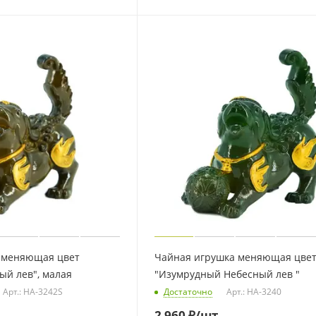
 меняющая цвет
Чайная игрушка меняющая цве
ый лев", малая
"Изумрудный Небесный лев "
Арт.: HA-3242S
Достаточно
Арт.: HA-3240
2 960
₽
/шт