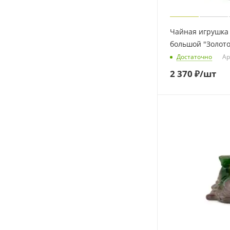
Чайная игрушка
большой "Золот
Достаточно
Ар
2 370
₽
/шт