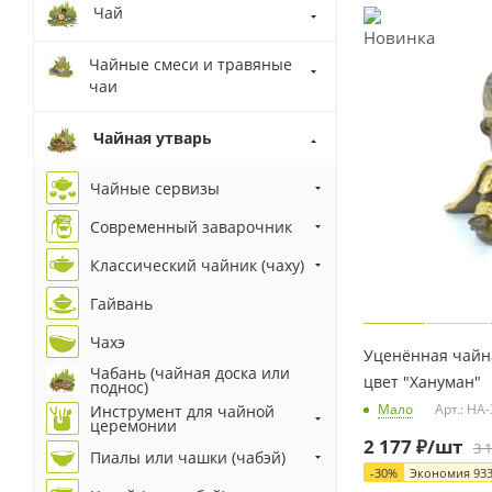
Чай
Чайные смеси и травяные
чаи
Чайная утварь
Чайные сервизы
Современный заварочник
Классический чайник (чаху)
Гайвань
Чахэ
Уценённая чайн
Чабань (чайная доска или
цвет "Хануман"
поднос)
Мало
Арт.: HA
Инструмент для чайной
церемонии
2 177
₽
/шт
3 
Пиалы или чашки (чабэй)
-
30
%
Экономия
93