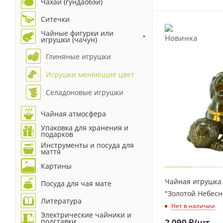
Чахай (гундаобэй)
Ситечки
Чайные фигурки или
игрушки (чачун)
Глиняные игрушки
Игрушки меняющие цвет
Селадоновые игрушки
Чайная атмосфера
Упаковка для хранения и
подарков
Инструменты и посуда для
маття
Картины
Чайная игрушка
Посуда для чая мате
"Золотой Небесн
Литература
Нет в наличии
Электрические чайники и
подставки
2 090
₽
/шт