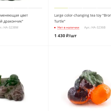
 меняющая цвет
Large color-changing tea toy "Bro
ой дракончик"
Turtle"
т.: HA-3238M
Нет в наличии
Арт.: HA-3236B
1 430
₽
/шт