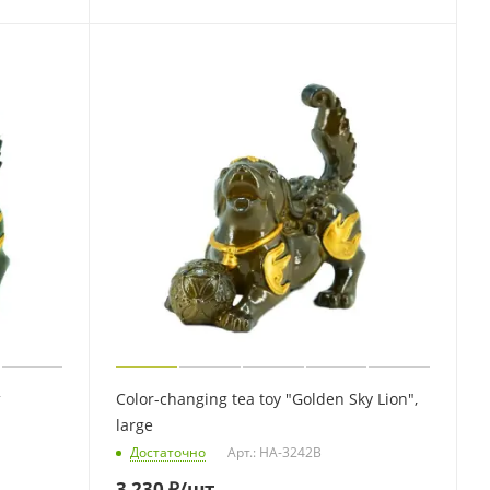
т
Color-changing tea toy "Golden Sky Lion",
large
Достаточно
Арт.: HA-3242B
3 230
₽
/шт