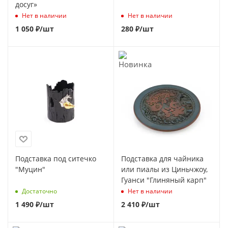
досуг»
Нет в наличии
Нет в наличии
1 050
₽
/шт
280
₽
/шт
Подставка под ситечко
Подставка для чайника
"Муцин"
или пиалы из Циньчжоу,
Гуанси "Глиняный карп"
Достаточно
Нет в наличии
1 490
₽
/шт
2 410
₽
/шт