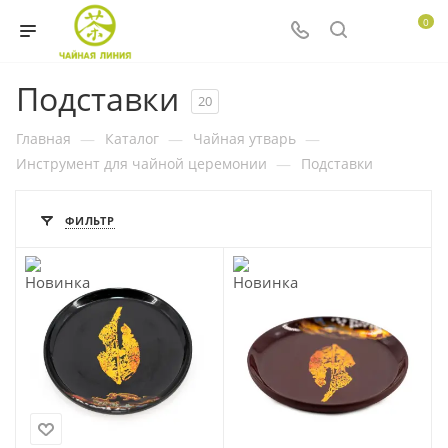
0
Подставки
20
Главная
—
Каталог
—
Чайная утварь
—
Инструмент для чайной церемонии
—
Подставки
ФИЛЬТР