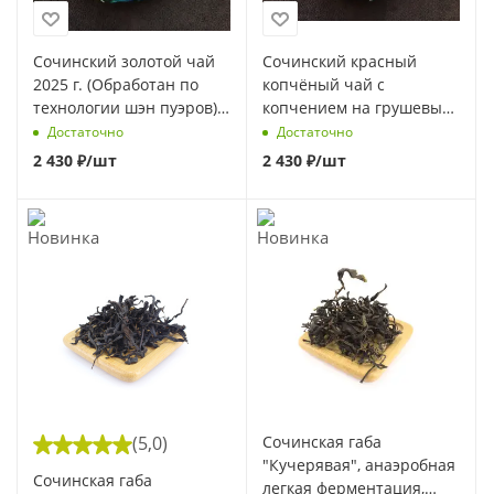
Сочинский золотой чай
Сочинский красный
2025 г. (Обработан по
копчёный чай с
технологии шэн пуэров)
копчением на грушевых
100 г
дровах 100 г
Достаточно
Достаточно
2 430
₽
/шт
2 430
₽
/шт
(5,0)
Сочинская габа
"Кучерявая", анаэробная
Сочинская габа
легкая ферментация,