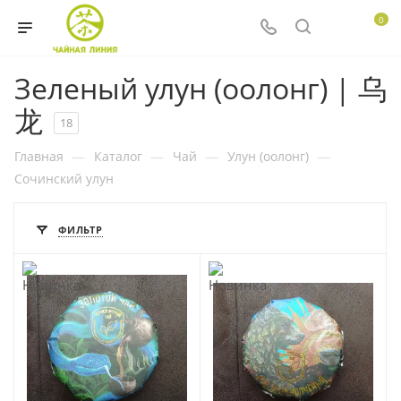
0
Зеленый улун (оолонг) | 乌
龙
18
Главная
—
Каталог
—
Чай
—
Улун (оолонг)
—
Сочинский улун
ФИЛЬТР