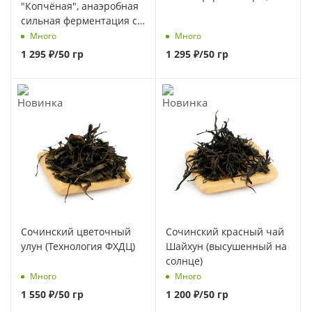
"Копчёная", анаэробная
сильного огня
сильная ферментация с
последующим
Много
Много
копчением на грушевых
1 295
₽
/50 гр
1 295
₽
/50 гр
дровах
Сочинский цветочный
Сочинский красный чай
улун (Технология ФХДЦ)
Шайхун (высушенный на
солнце)
Много
Много
1 550
₽
/50 гр
1 200
₽
/50 гр