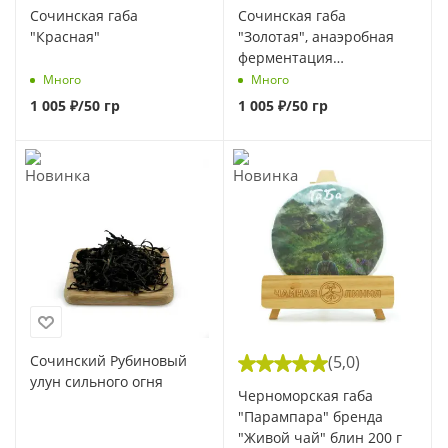
Сочинская габа
Сочинская габа
"Красная"
"Золотая", анаэробная
ферментация
(Тайваньская технология)
Много
Много
1 005
₽
/50 гр
1 005
₽
/50 гр
Сочинский Рубиновый
(5,0)
улун сильного огня
Черноморская габа
"Парампара" бренда
"Живой чай" блин 200 г