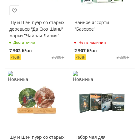
Шу и Шэн пуэр со старых
Чайное ассорти
деревьев "Да Сюэ Шань"
"Базовое"
марки "Чайная Линия"
Достаточно
Нет в наличии
7 902
₽
/шт
2 907
₽
/шт
-
10
%
8 780
₽
-
10
%
3 230
₽
Шу и Шэн пуэр со старых
Набор чая для