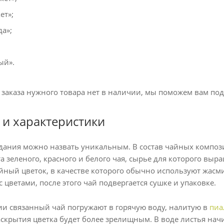
ет»;
да»;
ый».
 заказа нужного товара нет в наличии, мы поможем вам под
 и характеристики
здания можно назвать уникальным. В состав чайных компо
а зеленого, красного и белого чая, сырье для которого вы
йный цветок, в качестве которого обычно используют жасм
 цветами, после этого чай подвергается сушке и упаковке.
и связанный чай погружают в горячую воду, налитую в
пиа
раскрытия цветка будет более зрелищным. В воде листья на