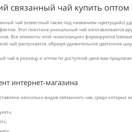
ий связанный чай купить оптом 
анный чай (известный также под названием «цветущий») уд
ектом. Этот поистине уникальный чай изготавливается вр
нов. Все элементы этой «композиции» формируются (связыв
кой чай распускается, образуя удивительное цветочное шоу
ый чай в розницу и оптом по доступной цене вам предлага
ент интернет-магазина
дставлено несколько видов связанного чая, среди которых
укет»;
т»;
кет»;