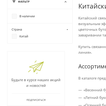
ФИЛЬТР
Китайск
В наличии
Китайский связ
визуальным эфф
цветочных буто
Страна
заваривании та
Китай
Купить связанн
линия».
Ассортим
В каталоге пре
Будьте в курсе наших акций
и новостей
«Весенний б
«Летний буке
ПОДПИСАТЬСЯ
«Осенний бу