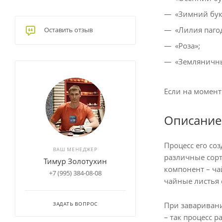
«Зимний бук
«Лилия паго
Оставить отзыв
«Роза»;
«Земляничн
Если на момент
Описание
Процесс его со
ВАШ МЕНЕДЖЕР
различные сорт
Тимур Золотухин
компонент – ча
+7 (995) 384-08-08
чайные листья с
При заваривани
ЗАДАТЬ ВОПРОС
– так процесс 