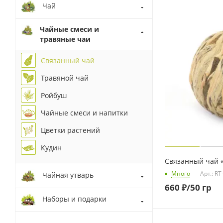
Чай
Чайные смеси и
травяные чаи
Связанный чай
Травяной чай
Ройбуш
Чайные смеси и напитки
Цветки растений
Кудин
Связанный чай 
Много
Арт.: RT
Чайная утварь
660
₽
/50 гр
Наборы и подарки