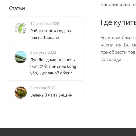
наполняя насто
Статьи
Где купит
19 октября 2022
Районы производства
Если вам близк
чая на Тайване
чаепития. Вы м
приобрести тов
9 августа 2022
со склада.
Лун Яо - драконья печь
(кит. 龙窑, пиньинь Lóng
yáo). Дровяной обжиг
3 апреля 2013
Зеленый чай Лунцзин