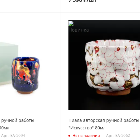
я ручной работы
Пиала авторская ручной работы
90мл
"Искусство" 80мл
Арт.: EA-5094
Нет в наличии
Арт.: EA-5062