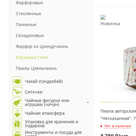
Фарфоровые
Стеклянные
Глиняные
Селадоновые
Фарфор из Цзиндэчжэнь
Керамика Сино
Пиалы Цзяньчжань
Чахай (гундаобэй)
Ситечки
Чайные фигурки или
игрушки (чачун)
Пиала авторска
Чайная атмосфера
"Несказанная", 
Упаковка для хранения и
подарков
Нет в наличии
Инструменты и посуда для
8 780
₽
/шт