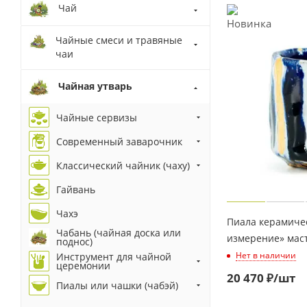
Чай
Чайные смеси и травяные
чаи
Чайная утварь
Чайные сервизы
Современный заварочник
Классический чайник (чаху)
Гайвань
Чахэ
Пиала керамиче
Чабань (чайная доска или
измерение» маст
поднос)
Нет в наличии
Инструмент для чайной
церемонии
20 470
₽
/шт
Пиалы или чашки (чабэй)