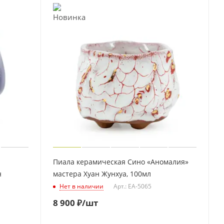
Пиала керамическая Сино «Аномалия»
н
мастера Хуан Жунхуа, 100мл
Нет в наличии
Арт.: EA-5065
8 900
₽
/шт