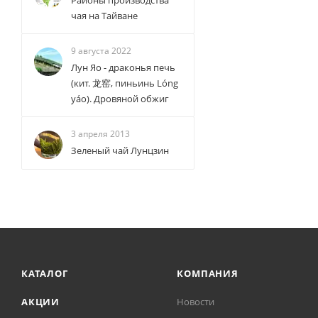
Районы производства
чая на Тайване
9 августа 2022
Лун Яо - драконья печь
(кит. 龙窑, пиньинь Lóng
yáo). Дровяной обжиг
3 апреля 2013
Зеленый чай Лунцзин
КАТАЛОГ
КОМПАНИЯ
АКЦИИ
Новости