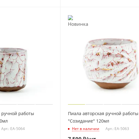
я ручной работы
Пиала авторская ручной работы
70мл
"Созидание" 120мл
Арт.: EA-5064
Нет в наличии
Арт.: EA-5063
7 590
₽
/шт