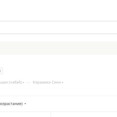
8
шки (чабэй)
—
Керамика Сино
возрастание)