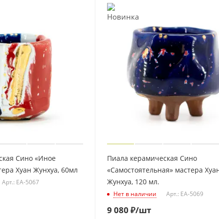
ская Сино «Иное
Пиала керамическая Сино
ера Хуан Жунхуа, 60мл
«Самостоятельная» мастера Хуа
Жунхуа, 120 мл.
Арт.: EA-5067
Нет в наличии
Арт.: EA-5069
9 080
₽
/шт