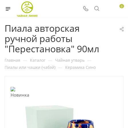
0
Пиала авторская
ручной работы
"Перестановка" 90мл
Главная
—
Каталог
—
Чайная утварь
—
Пиалы или чашки (чабэй)
—
Керамика Сино