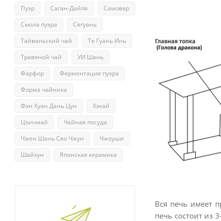
Пуэр
Саган-Дайля
Самовар
Смола пуэра
Сягуань
Тайваньский чай
Те Гуань Инь
Травяной чай
УИ Шань
Фарфор
Ферментация пуэра
Форма чайника
Фэн Хуан Дань Цун
Хэкай
Цзинмай
Чайная посуда
Чжен Шань Сяо Чжун
Чжоуши
Шайхун
Японская керамика
Вся печь имеет п
печь состоит из 3