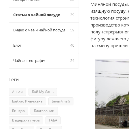
глиняной посуды,
изящную посуду, 
Статьи о чайной посуде
39
технология строи
производство кот
Видео о чае и чайной посуде
59
полунепрерывного
фигуру лежачего 
Блог
40
на смену пришли 
Чайная география
24
Теги
Аньси
Бай Му Дань
Байхао Иньчжэнь
Белый чай
Биндао
Благовонии
Выдержка пуэра
ГАБА