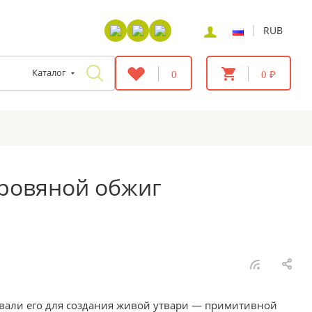
|
RUB
Каталог
0
0 ₽
Дровяной обжиг
зовали его для создания живой утвари — примитивной