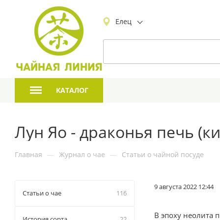
Елец
КАТАЛОГ
Лун Яо - драконья печь (к
Главная
—
Журнал о чае
—
Статьи о чайной посуде
9 августа 2022 12:44
Статьи о чае
116
В эпоху неолита 
История сорта
22