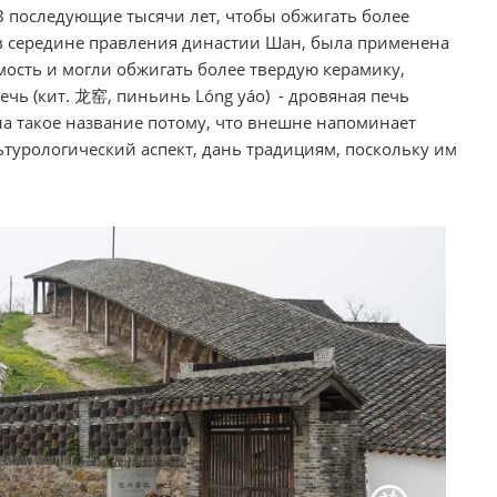
В последующие тысячи лет, чтобы обжигать более
 в середине правления династии Шан, была применена
ость и могли обжигать более твердую керамику,
чь (кит. 龙窑, пиньинь Lóng yáo) - дровяная печь
а такое название потому, что внешне напоминает
ьтурологический аспект, дань традициям, поскольку им