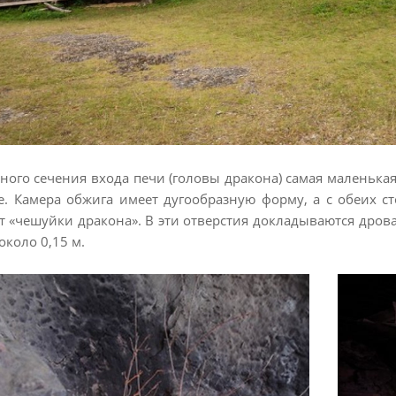
ого сечения входа печи (головы дракона) самая маленькая,
е. Камера обжига имеет дугообразную форму, а с обеих 
 «чешуйки дракона». В эти отверстия докладываются дрова
около 0,15 м.