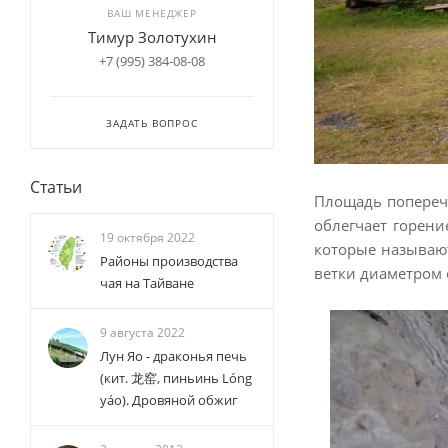
ВАШ МЕНЕДЖЕР
Тимур Золотухин
+7 (995) 384-08-08
ЗАДАТЬ ВОПРОС
Статьи
Площадь поперечн
облегчает горени
19 октября 2022
которые называют
Районы производства
ветки диаметром 
чая на Тайване
9 августа 2022
Лун Яо - драконья печь
(кит. 龙窑, пиньинь Lóng
yáo). Дровяной обжиг