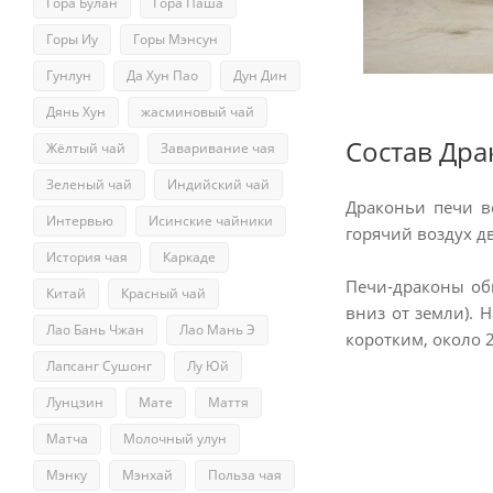
Гора Булан
Гора Паша
Горы Иу
Горы Мэнсун
Гунлун
Да Хун Пао
Дун Дин
Дянь Хун
жасминовый чай
Состав Дра
Жёлтый чай
Заваривание чая
Зеленый чай
Индийский чай
Драконьи печи в
Интервью
Исинские чайники
горячий воздух дв
История чая
Каркаде
Печи-драконы обы
Китай
Красный чай
вниз от земли). 
Лао Бань Чжан
Лао Мань Э
коротким, около 
Лапсанг Сушонг
Лу Юй
Лунцзин
Мате
Маття
Матча
Молочный улун
Мэнку
Мэнхай
Польза чая