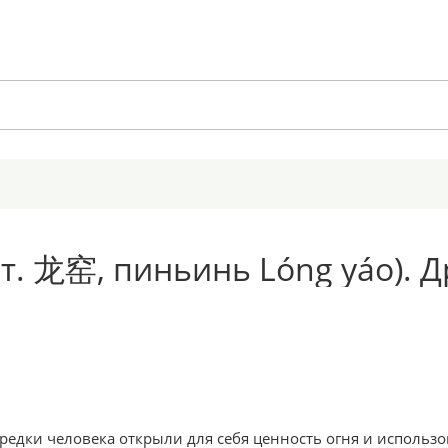
ит. 龙窑, пиньинь Lóng yáo). 
предки человека открыли для себя ценность огня и исполь