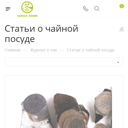
0
Статьи о чайной
посуде
Главная
—
Журнал о чае
—
Статьи о чайной посуде