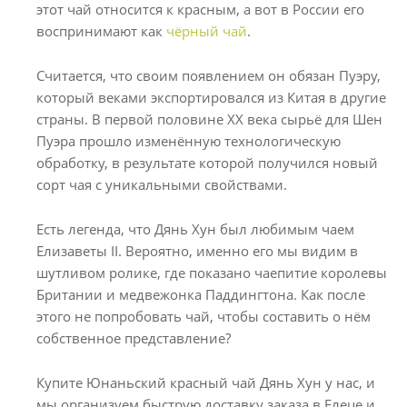
этот чай относится к красным, а вот в России его
воспринимают как
чёрный чай
.
Считается, что своим появлением он обязан Пуэру,
который веками экспортировался из Китая в другие
страны. В первой половине ХХ века сырьё для Шен
Пуэра прошло изменённую технологическую
обработку, в результате которой получился новый
сорт чая с уникальными свойствами.
Есть легенда, что Дянь Хун был любимым чаем
Елизаветы II. Вероятно, именно его мы видим в
шутливом ролике, где показано чаепитие королевы
Британии и медвежонка Паддингтона. Как после
этого не попробовать чай, чтобы составить о нём
собственное представление?
Купите Юнаньский красный чай Дянь Хун у нас, и
мы организуем быструю доставку заказа в Елеце и