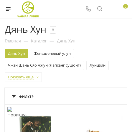
0
Дянь Хун
8
Главная
—
Каталог
—
Дянь Хун
Дянь Хун
Женьшеневый улун
Чжэн Шань Сяо Чжун (Лапсанг сушонг)
Лунцзин
Показать еще
ФИЛЬТР