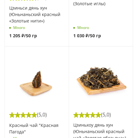
(Золотые иглы)
Цзиньси дянь хун
(Юньнаньский красный
«Золотые нити»)
Много
Много
1 205
₽
/50 гр
1 030
₽
/50 гр
(5,0)
(5,0)
Цзиньхоу дянь хун
Красный чай "Красная
(Юньнаньский красный
Пагода"
чай «Золотая обезьяна»)