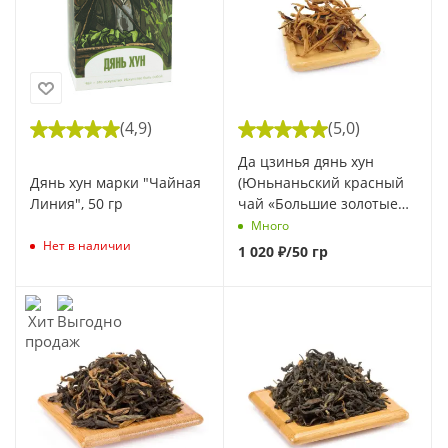
(4,9)
(5,0)
Да цзинья дянь хун
Дянь хун марки "Чайная
(Юньнаньский красный
Линия", 50 гр
чай «Большие золотые
почки»)
Много
Нет в наличии
1 020
₽
/50 гр