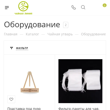
0
Оборудование
2
Главная
—
Каталог
—
Чайная утварь
—
Оборудование
ФИЛЬТР
Подставка под пуэр
Фильтр-пакеты для чая.