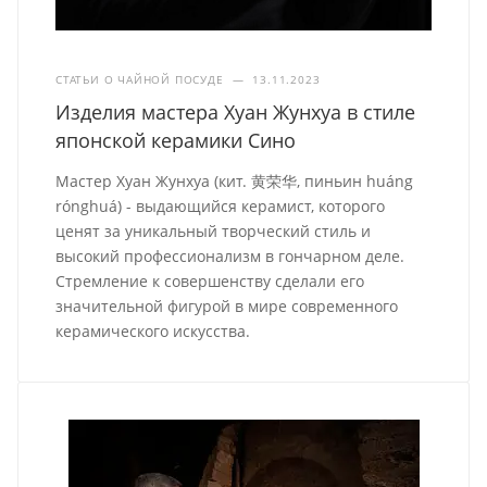
СТАТЬИ О ЧАЙНОЙ ПОСУДЕ
—
13.11.2023
Изделия мастера Хуан Жунхуа в стиле
японской керамики Сино
Мастер Хуан Жунхуа (кит. 黄荣华, пиньин huáng
rónghuá) - выдающийся керамист, которого
ценят за уникальный творческий стиль и
высокий профессионализм в гончарном деле.
Стремление к совершенству сделали его
значительной фигурой в мире современного
керамического искусства.