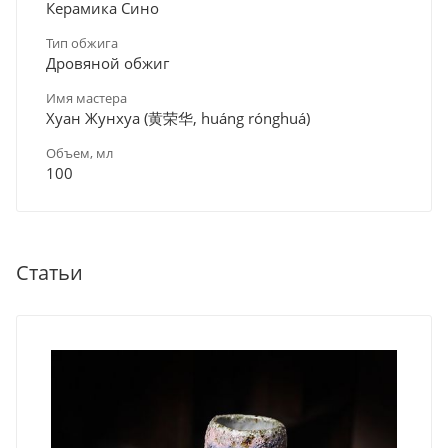
Керамика Сино
Тип обжига
Дровяной обжиг
Имя мастера
Хуан Жунхуа (黄荣华, huáng rónghuá)
Объем, мл
100
Статьи