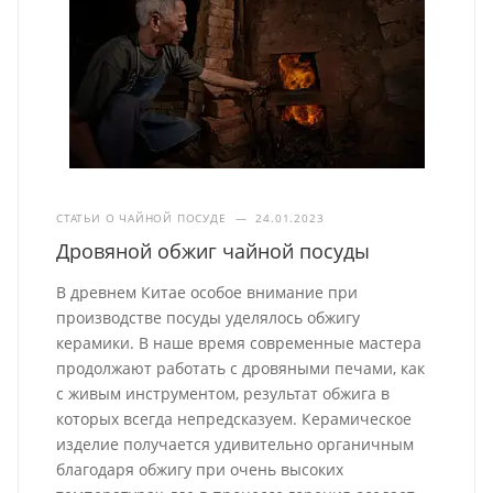
СТАТЬИ О ЧАЙНОЙ ПОСУДЕ
—
24.01.2023
Дровяной обжиг чайной посуды
В древнем Китае особое внимание при
производстве посуды уделялось обжигу
керамики. В наше время современные мастера
продолжают работать с дровяными печами, как
с живым инструментом, результат обжига в
которых всегда непредсказуем. Керамическое
изделие получается удивительно органичным
благодаря обжигу при очень высоких