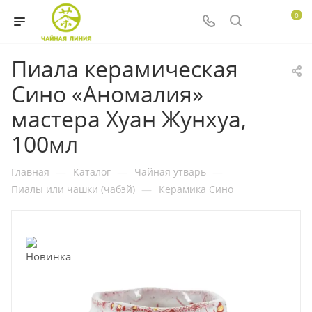
0
Пиала керамическая
Сино «Аномалия»
мастера Хуан Жунхуа,
100мл
Главная
—
Каталог
—
Чайная утварь
—
Пиалы или чашки (чабэй)
—
Керамика Сино