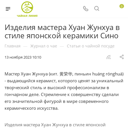
0
Изделия мастера Хуан Жунхуа в
стиле японской керамики Сино
Главная
—
Журнал о чае
—
Статьи о чайной посуде
13 ноября 2023 10:10
Мастер Хуан Жунхуа (кит. 黄荣华, пиньин huáng rónghuá)
- выдающийся керамист, которого ценят за уникальный
творческий стиль и высокий профессионализм в
гончарном деле. Стремление к совершенству сделали
его значительной фигурой в мире современного
керамического искусства.
Изделия мастера Хуан Жунхуа в стиле японской