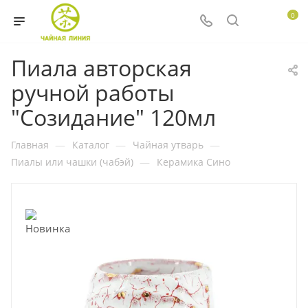
0
Пиала авторская
ручной работы
"Созидание" 120мл
Главная
—
Каталог
—
Чайная утварь
—
Пиалы или чашки (чабэй)
—
Керамика Сино