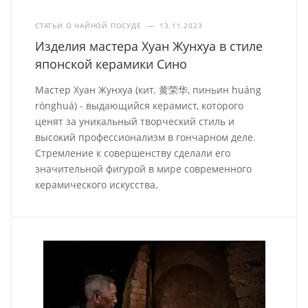
СТАТЬИ О ЧАЙНОЙ ПОСУДЕ
—
13.11.2023
Изделия мастера Хуан Жунхуа в стиле
японской керамики Сино
Мастер Хуан Жунхуа (кит. 黄荣华, пиньин huáng
rónghuá) - выдающийся керамист, которого
ценят за уникальный творческий стиль и
высокий профессионализм в гончарном деле.
Стремление к совершенству сделали его
значительной фигурой в мире современного
керамического искусства.