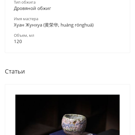
Тип обжига
Дровяной обжиг
Имя мастера
Хуан Жунхуа (黄荣华, huáng rónghuá)
Объем, мл
120
Статьи