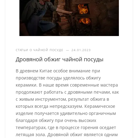
СТАТЬИ О ЧАЙНОЙ ПОСУДЕ
—
24.01.2023
Дровяной обжиг чайной посуды
В древнем Китае особое внимание при
производстве посуды уделялось обжигу
керамики. В наше время современные мастера
продолжают работать с дровяными печами, как
с живым инструментом, результат обжига в
которых всегда непредсказуем. Керамическое
изделие получается удивительно органичным
благодаря обжигу при очень высоких
температурах, где в процессе горения оседает
летящая зола. Дровяной обжиг является одним