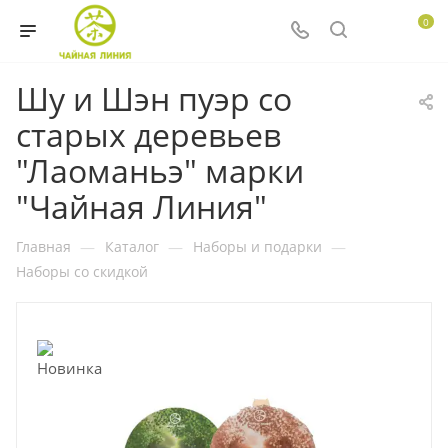
0
Шу и Шэн пуэр со
старых деревьев
"Лаоманьэ" марки
"Чайная Линия"
Главная
—
Каталог
—
Наборы и подарки
—
Наборы со скидкой