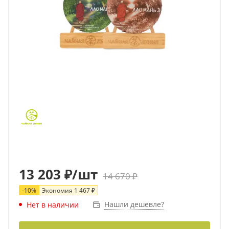
13 203
₽
/шт
14 670
₽
-
10
%
Экономия
1 467
₽
Нашли дешевле?
Нет в наличии