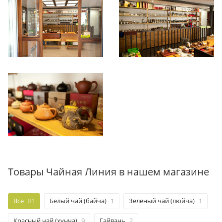
Товары Чайная Линия в нашем магазине
Все
81
Белый чай (байча)
1
Зелёный чай (люйча)
1
Красный чай (хунча)
9
Гайвань
2