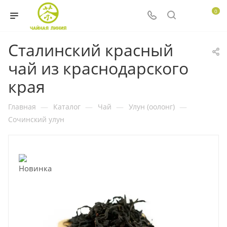
0
Сталинский красный
чай из краснодарского
края
Главная
—
Каталог
—
Чай
—
Улун (оолонг)
—
Сочинский улун