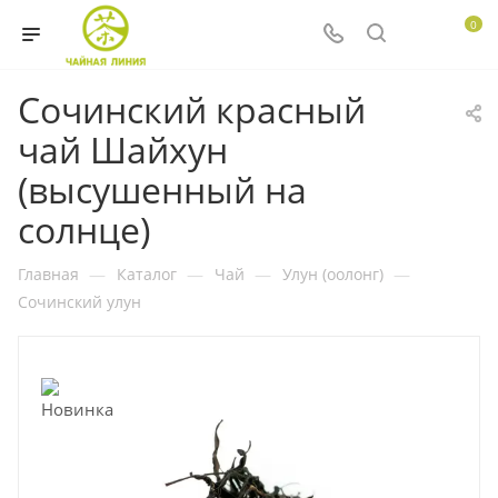
0
Сочинский красный
чай Шайхун
(высушенный на
солнце)
Главная
—
Каталог
—
Чай
—
Улун (оолонг)
—
Сочинский улун