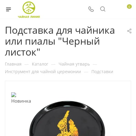
0
Подставка для чайника
или пиалы "Черный
листок"
Главная
—
Каталог
—
Чайная утварь
—
Инструмент для чайной церемонии
—
Подставки