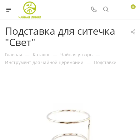
0
Подставка для ситечка
"Свет"
Главная
—
Каталог
—
Чайная утварь
—
Инструмент для чайной церемонии
—
Подставки