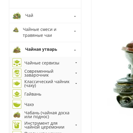
Чай
Чайные смеси и
травяные чаи
Чайная утварь
Чайные сервизы
Современный
заварочник
Классический чайник
(чаху)
Гайвань
Чахэ
Чабань (чайная доска
или поднос)
Инструмент для
чайной церемонии