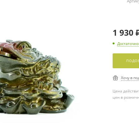
Артик
1 930
Достаточно
ПОДОБ
Хочу в по
Цена действит
цен в рознич