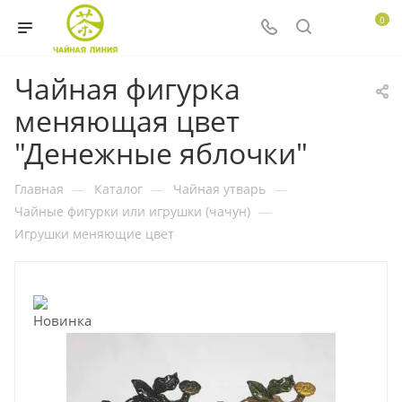
0
Чайная фигурка
меняющая цвет
"Денежные яблочки"
Главная
—
Каталог
—
Чайная утварь
—
Чайные фигурки или игрушки (чачун)
—
Игрушки меняющие цвет