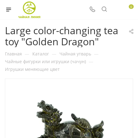
0
Large color-changing tea
toy "Golden Dragon"
Главная
—
Каталог
—
Чайная утварь
—
Чайные фигурки или игрушки (чачун)
—
Игрушки меняющие цвет