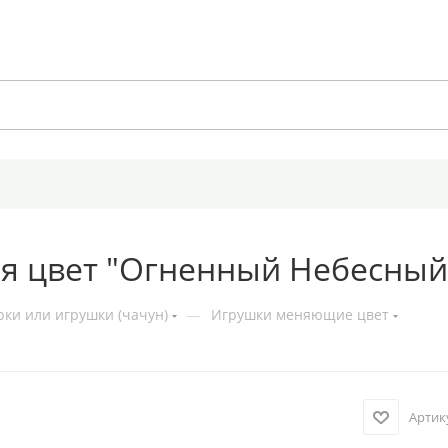
 цвет "Огненный Небесный
ки или игрушки (чачун)
—
Игрушки меняющие цвет
Артик