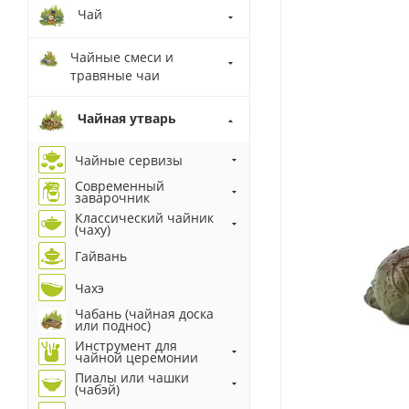
Чай
Чайные смеси и
травяные чаи
Чайная утварь
Чайные сервизы
Современный
заварочник
Классический чайник
(чаху)
Гайвань
Чахэ
Чабань (чайная доска
или поднос)
Инструмент для
чайной церемонии
Пиалы или чашки
(чабэй)