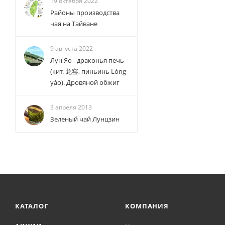
19 октября 2022
Районы производства
чая на Тайване
9 августа 2022
Лун Яо - драконья печь
(кит. 龙窑, пиньинь Lóng
yáo). Дровяной обжиг
3 апреля 2013
Зеленый чай Лунцзин
КАТАЛОГ
КОМПАНИЯ