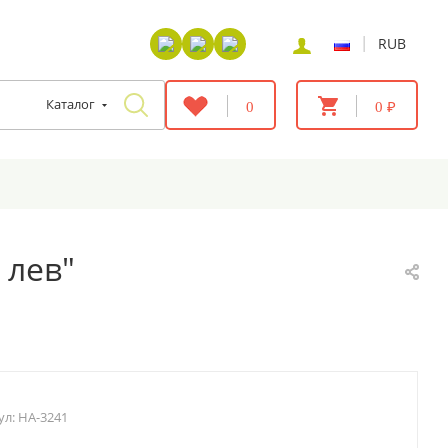
|
RUB
Каталог
0
0 ₽
 лев"
ул:
HA-3241