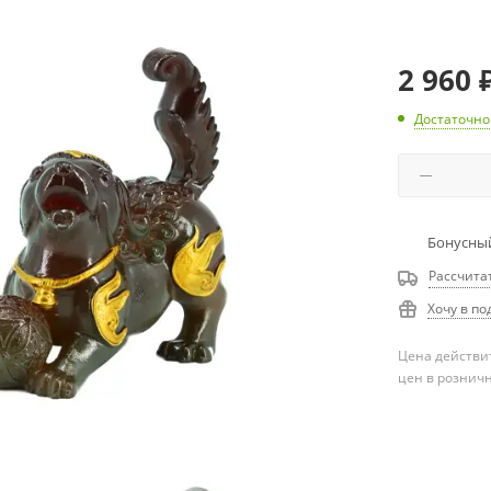
2 960
Достаточно
Бонусный
Рассчита
Хочу в по
Цена действит
цен в рознич