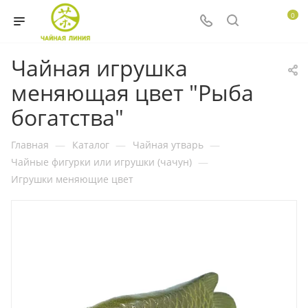
0
Чайная игрушка
меняющая цвет "Рыба
богатства"
Главная
—
Каталог
—
Чайная утварь
—
Чайные фигурки или игрушки (чачун)
—
Игрушки меняющие цвет