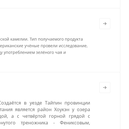
ской камелии. Тип получаемого продукта
мериканские учёные провели исследование,
ду употреблением зелёного чая и
Создаётся в уезде Тайпин провинции
ания является район Хоукэн у озера
дой, а с четвёртой горной грядой с
нутого треножника - Фениксовым,