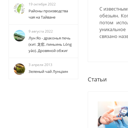
19 октября 2022
С известным
Районы производства
обезьян. Ко
чая на Тайване
потом испо
уникальное
9 августа 2022
связано наз
Лун Яо - драконья печь
(кит. 龙窑, пиньинь Lóng
yáo). Дровяной обжиг
3 апреля 2013
Зеленый чай Лунцзин
Статьи