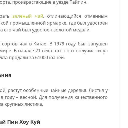
орта, произрастающие в уезде Тайпин.
ирать
зеленый чай
, отличающийся отменным
йской промышленной ярмарке, где был удостоен
 а его чай был удостоен золотой медали.
х сортов чая в Китае. В 1979 году был запущен
ире. В начале 21 века этот сорт получил титул
кта продали за 61000 юаней.
ания
ой, растут особенные чайные деревья. Листья у
в году – весной. Для получения качественного
а крупных листика.
ай Пин Хоу Куй