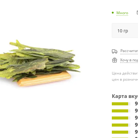
Много
Рассчита
Хочу в по
Цена действит
цен в рознич
Карта вку
9
9
9
9
9