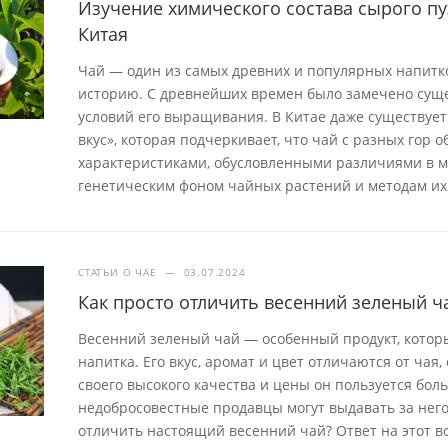
Изучение химического состава сырого пу
Китая
Чай — один из самых древних и популярных напит
историю. С древнейших времен было замечено суще
условий его выращивания. В Китае даже существует 
вкус», которая подчеркивает, что чай с разных гор
характеристиками, обусловленными различиями в м
генетическим фоном чайных растений и методам их
СТАТЬИ О ЧАЕ
—
03.07.2024
Как просто отличить весенний зеленый ч
Весенний зеленый чай — особенный продукт, котор
напитка. Его вкус, аромат и цвет отличаются от чая,
своего высокого качества и цены он пользуется бо
недобросовестные продавцы могут выдавать за него
отличить настоящий весенний чай? Ответ на этот во