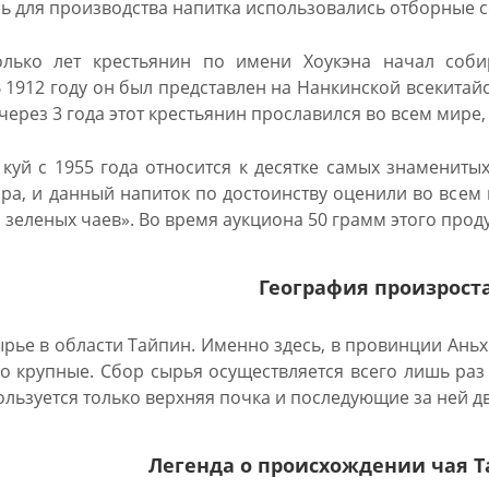
ь для производства напитка использовались отборные с
олько лет крестьянин по имени Хоукэна начал соб
В 1912 году он был представлен на Нанкинской всекита
через 3 года этот крестьянин прославился во всем мире,
 куй с 1955 года относится к десятке самых знамениты
ара, и данный напиток по достоинству оценили во всем м
 зеленых чаев». Во время аукциона 50 грамм этого проду
География произрост
рье в области Тайпин. Именно здесь, в провинции Аньх
о крупные. Сбор сырья осуществляется всего лишь раз 
ользуется только верхняя почка и последующие за ней дв
Легенда о происхождении чая Т