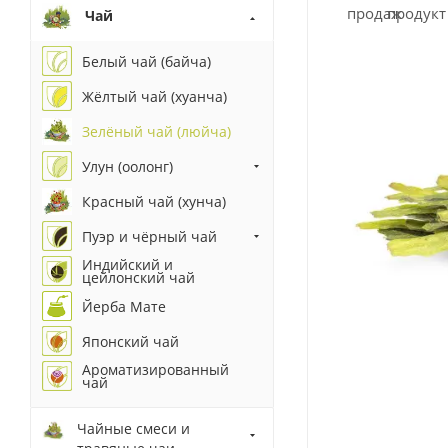
Чай
Белый чай (байча)
Жёлтый чай (хуанча)
Зелёный чай (люйча)
Улун (оолонг)
Красный чай (хунча)
Пуэр и чёрный чай
Индийский и
цейлонский чай
Йерба Мате
Японский чай
Ароматизированный
чай
Чайные смеси и