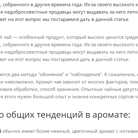
, собранного в другие времена года. Из-за своего высокого
е недобросовестные продавцы могут выдавать за него летн
ет на этот вопрос мы постараемся дать в данной статье.
 чай — особенный продукт, который высоко ценится среди л
, собранного в другие времена года. Из-за своего высокого
е недобросовестные продавцы могут выдавать за него летн
ет на этот вопрос мы постараемся дать в данной статье.
тся два метода "обоняния" и "наблюдения". К сожалению, о
ки невозможно. Аромат чая зависит от многих факторов, пом
овия обработки, способ хранения. Опытные чайные дегуст
для этого нужен большой опыт и знание конкретных сортов ч
о общих тенденций в аромате:
й
обычно имеет более нежный, цветочный аромат с нотками 