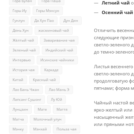
Гора Булан
Гора Паша
Летний чай
о
Горы Иу
Горы Мэнсун
Осенний чай
Гунлун
Да Хун Пао
Дун Дин
Отличить весенни
Дянь Хун
жасминовый чай
следующие призна
Жёлтый чай
Заваривание чая
светло-зеленого д
Зеленый чай
Индийский чай
до темно-зеленог
Интервью
Исинские чайники
Листья весеннего
История чая
Каркаде
светло-зеленого д
Китай
Красный чай
продолговатую фо
пятнами; форма м
Лао Бань Чжан
Лао Мань Э
Лапсанг Сушонг
Лу Юй
Чайный настой ве
ярко-желтый или 
Лунцзин
Мате
Маття
насыщенный желты
Матча
Молочный улун
или пряными нот
Мэнку
Мэнхай
Польза чая