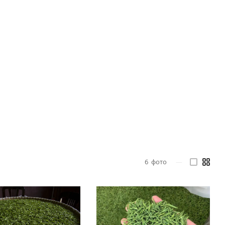
6
фото
—