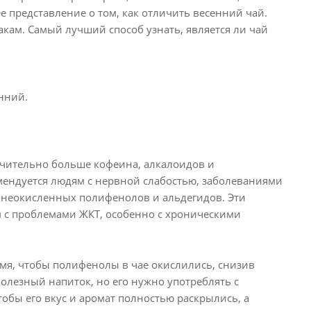
е представление о том, как отличить весенний чай.
кам. Самый лучший способ узнать, является ли чай
нний.
ачительно больше кофеина, алкалоидов и
омендуется людям с нервной слабостью, заболеваниями
е неокисленных полифенолов и альдегидов. Эти
м с проблемами ЖКТ, особенно с хроническими
мя, чтобы полифенолы в чае окислились, снизив
полезный напиток, но его нужно употреблять с
чтобы его вкус и аромат полностью раскрылись, а