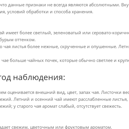
то данные признаки не всегда являются абсолютными. Вкус и
я, условий обработки и способа хранения.
й имеет более светлый, зеленоватый или серовато-коричне
бурым оттенком.
о чая листья более нежные, скрученные и опушенные. Летн
 чае больше чайных почек, которые обычно светлее и круп
тод наблюдения:
ем оценивается внешний вид, цвет, запах чая. Листочки ве
жий. Летний и осенний чай имеют расслабленные листья, т
ий; у старого чая аромат слабый, отсутствует свежесть.
дает свежим, цветочным или фруктовым ароматом.