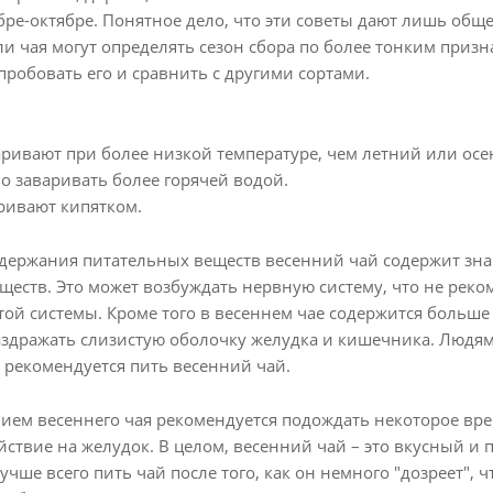
бре-октябре. Понятное дело, что эти советы дают лишь обще
 чая могут определять сезон сбора по более тонким призна
пробовать его и сравнить с другими сортами.
ривают при более низкой температуре, чем летний или осе
о заваривать более горячей водой.
ривают кипятком.
одержания питательных веществ весенний чай содержит зн
ществ. Это может возбуждать нервную систему, что не рек
той системы. Кроме того в весеннем чае содержится больш
аздражать слизистую оболочку желудка и кишечника. Людя
 рекомендуется пить весенний чай.
ием весеннего чая рекомендуется подождать некоторое вре
ствие на желудок. В целом, весенний чай – это вкусный и 
чше всего пить чай после того, как он немного "дозреет", 