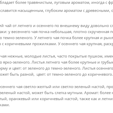
бладает более травянистым, луговым ароматом, иногда с 
славится насыщенным, глубоким ароматом с древесными,
й чай от летнего и осеннего по внешнему виду довольно с
ки: у весеннего чая почка небольшая, плотно скрученная по
о темно-зеленого. У летнего чая почка более крупная и рыхл
о с коричневыми прожилками. У осеннего чая крупная, раскр
 чая нежные, молодые листья, часто покрытые пушком, имею
о ярко-зеленого. Листья летнего чая более крупные и грубы
рму и цвет: от зеленого до темно-зеленого. Листья осеннег
ожет быть разной, цвет: от темно-зеленого до коричневого.
сеннего чая светло-желтый или светло-зеленый настой, про
зеленый настой, может быть слегка мутным. Аромат: более
й, оранжевый или коричневый настой, также как и летний
ками.