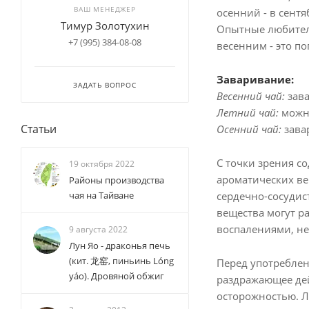
ВАШ МЕНЕДЖЕР
осенний - в сентя
Тимур Золотухин
Опытные любители
+7 (995) 384-08-08
весенним - это по
Заваривание:
ЗАДАТЬ ВОПРОС
Весенний чай:
зава
Летний чай:
можн
Статьи
Осенний чай:
зава
С точки зрения с
19 октября 2022
ароматических ве
Районы производства
сердечно-сосудис
чая на Тайване
вещества могут р
воспалениями, не
9 августа 2022
Лун Яо - драконья печь
(кит. 龙窑, пиньинь Lóng
Перед употреблен
yáo). Дровяной обжиг
раздражающее дей
осторожностью. Лу