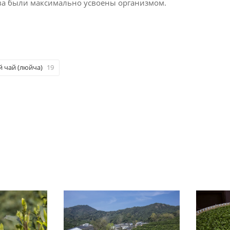
ва были максимально усвоены организмом.
 чай (люйча)
19