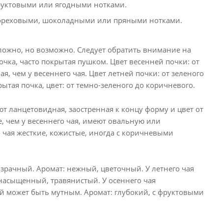
фруктовыми или ягодными нотками.
 ореховыми, шоколадными или пряными нотками.
ложно, но возможно. Следует обратить внимание на
чка, часто покрытая пушком. Цвет весенней почки: от
ая, чем у весеннего чая. Цвет летней почки: от зеленого
ытая почка, цвет: от темно-зеленого до коричневого.
т ланцетовидная, заостренная к концу форму и цвет от
е, чем у весеннего чая, имеют овальную или
о чая жесткие, кожистые, иногда с коричневыми
зрачный. Аромат: нежный, цветочный. У летнего чая
 насыщенный, травянистый. У осеннего чая
 может быть мутным. Аромат: глубокий, с фруктовыми