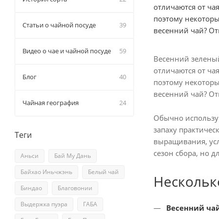
отличаются от чая
поэтому некоторы
Статьи о чайной посуде
39
весенний чай? Отв
Видео о чае и чайной посуде
59
Весенний зеленый
отличаются от чая
Блог
40
поэтому некоторы
весенний чай? Отв
Чайная география
24
Обычно использую
запаху практичес
Теги
выращивания, усл
сезон сбора, но 
Аньси
Бай Му Дань
Байхао Иньчжэнь
Белый чай
Нескольк
Биндао
Благовонии
Выдержка пуэра
ГАБА
Весенний ча