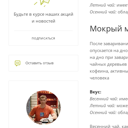
Летний чай:
имеет
Осенний чай:
обла
Будьте в курсе наших акций
и новостей
Мокрый м
ПОДПИСАТЬСЯ
После заваривани
опускается на дн
на дно при завар
Оставить отзыв
чайных деревьев 
кофеина, активны
человека
Вкус:
Весенний чай:
имее
Летний чай:
может
Осенний чай:
обла
Весенний чай, ка