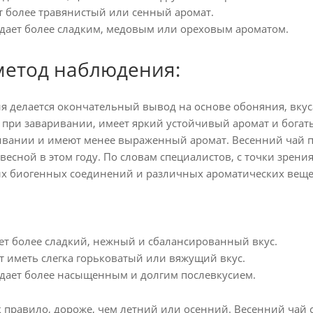
 более травянистый или сенный аромат.
дает более сладким, медовым или ореховым ароматом.
етод наблюдения:
я делается окончательный вывод на основе обоняния, вкус
о при заваривании, имеет яркий устойчивый аромат и богат
ивании и имеют менее выраженный аромат. Весенний чай п
весной в этом году. По словам специалистов, с точки зрен
х биогенных соединений и различных ароматических вещес
т более сладкий, нежный и сбалансированный вкус.
 иметь слегка горьковатый или вяжущий вкус.
дает более насыщенным и долгим послевкусием.
к правило, дороже, чем летний или осенний. Весенний чай с