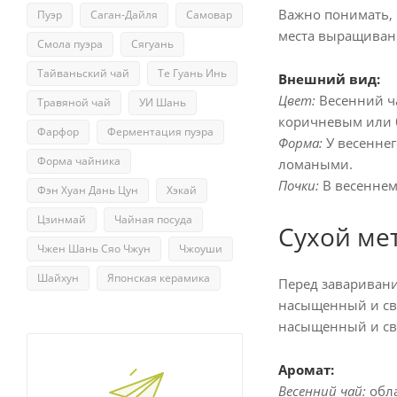
Важно понимать, ч
Пуэр
Саган-Дайля
Самовар
места выращивани
Смола пуэра
Сягуань
Тайваньский чай
Те Гуань Инь
Внешний вид:
Цвет:
Весенний ча
Травяной чай
УИ Шань
коричневым или 
Фарфор
Ферментация пуэра
Форма:
У весеннег
Форма чайника
ломаными.
Почки:
В весеннем
Фэн Хуан Дань Цун
Хэкай
Цзинмай
Чайная посуда
Сухой ме
Чжен Шань Сяо Чжун
Чжоуши
Шайхун
Японская керамика
Перед заваривани
насыщенный и све
насыщенный и свеж
Аромат:
Весенний чай:
обла