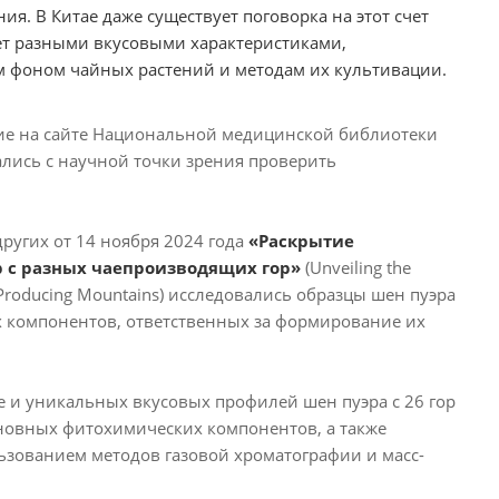
я. В Китае даже существует поговорка на этот счет
дает разными вкусовыми характеристиками,
м фоном чайных растений и методам их культивации.
ние на сайте Национальной медицинской библиотеки
ались с научной точки зрения проверить
ругих от 14 ноября 2024 года
«Раскрытие
р с разных чаепроизводящих гор»
(Unveiling the
 Tea-Producing Mountains) исследовались образцы шен пуэра
х компонентов, ответственных за формирование их
 и уникальных вкусовых профилей шен пуэра с 26 гор
сновных фитохимических компонентов, а также
зованием методов газовой хроматографии и масс-