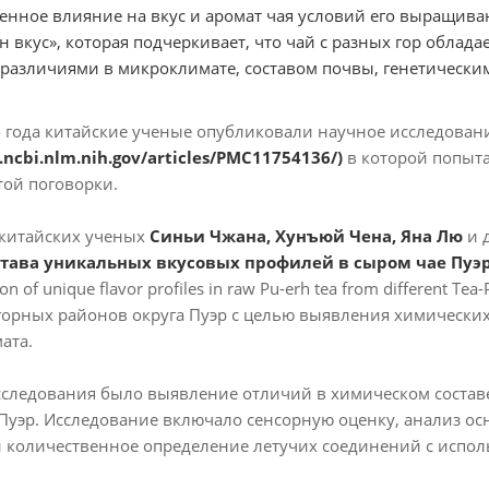
енное влияние на вкус и аромат чая условий его выращивани
н вкус», которая подчеркивает, что чай с разных гор обла
азличиями в микроклимате, составом почвы, генетически
 года китайские ученые опубликовали научное исследова
.ncbi.nlm.nih.gov/articles/PMC11754136/
)
в которой попыт
той поговорки.
 китайских ученых
Синьи Чжана, Хунъюй Чена, Яна Лю
и д
става уникальных вкусовых профилей в сыром чае Пуэ
on of unique flavor profiles in raw Pu-erh tea from different
горных районов округа Пуэр с целью выявления химически
ата.
следования было выявление отличий в химическом составе
 Пуэр. Исследование включало сенсорную оценку, анализ о
количественное определение летучих соединений с исполь