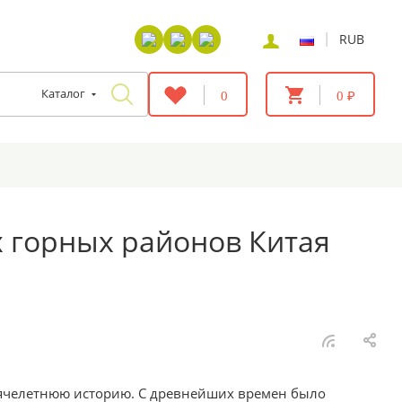
|
RUB
Каталог
0
0 ₽
х горных районов Китая
сячелетнюю историю. С древнейших времен было