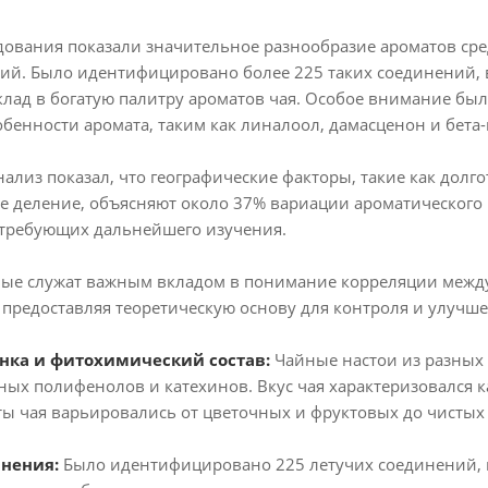
дования показали значительное разнообразие ароматов сред
ий. Было идентифицировано более 225 таких соединений, 
клад в богатую палитру ароматов чая. Особое внимание б
бенности аромата, таким как линалоол, дамасценон и бета
ализ показал, что географические факторы, такие как долго
 деление, объясняют около 37% вариации ароматического 
 требующих дальнейшего изучения.
е служат важным вкладом в понимание корреляции между 
предоставляя теоретическую основу для контроля и улучшен
енка и фитохимический состав:
Чайные настои из разных г
ых полифенолов и катехинов. Вкус чая характеризовался к
ты чая варьировались от цветочных и фруктовых до чистых 
инения:
Было идентифицировано 225 летучих соединений, и