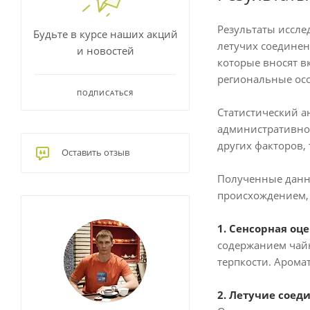
Результаты иссле
Будьте в курсе наших акций
летучих соединен
и новостей
которые вносят в
региональные осо
ПОДПИСАТЬСЯ
Статистический ан
административное
других факторов,
Оставить отзыв
Полученные данны
происхождением, 
1. Сенсорная оц
содержанием чайн
терпкости. Арома
2. Летучие соед