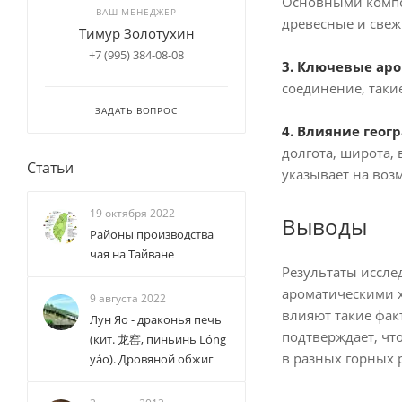
Основными компон
ВАШ МЕНЕДЖЕР
древесные и свеж
Тимур Золотухин
+7 (995) 384-08-08
3. Ключевые ар
соединение, таки
ЗАДАТЬ ВОПРОС
4. Влияние геог
долгота, широта,
Статьи
указывает на воз
19 октября 2022
Выводы
Районы производства
чая на Тайване
Результаты иссле
ароматическими х
9 августа 2022
влияют такие фак
Лун Яо - драконья печь
подтверждает, что
(кит. 龙窑, пиньинь Lóng
в разных горных 
yáo). Дровяной обжиг