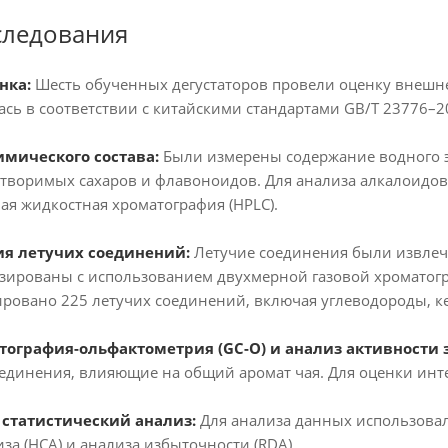
следования
нка:
Шесть обученных дегустаторов провели оценку внешнего
сь в соответствии с китайскими стандартами GB/T 23776–2
имического состава:
Были измерены содержание водного э
творимых сахаров и флавоноидов. Для анализа алкалоидов
я жидкостная хроматография (HPLC).
ия летучих соединений:
Летучие соединения были извлеч
зированы с использованием двухмерной газовой хроматогра
овано 225 летучих соединений, включая углеводороды, ке
атография-ольфактометрия (GC-O) и анализ активности з
единения, влияющие на общий аромат чая. Для оценки инте
статистический анализ:
Для анализа данных использовал
за (HCA) и анализа избыточности (RDA).