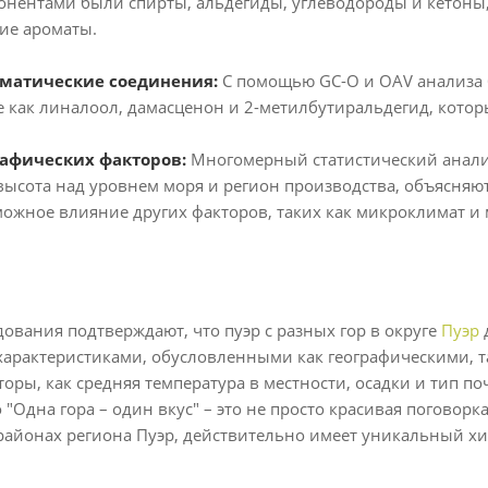
ентами были спирты, альдегиды, углеводороды и кетоны, 
ие ароматы.
оматические соединения:
С помощью GC-O и OAV анализа 
е как линалоол, дамасценон и 2-метилбутиральдегид, котор
рафических факторов:
Многомерный статистический анализ 
 высота над уровнем моря и регион производства, объясняю
можное влияние других факторов, таких как микроклимат и
дования подтверждают, что пуэр с разных гор в округе
Пуэр
арактеристиками, обусловленными как географическими, т
торы, как средняя температура в местности, осадки и тип п
 "Одна гора – один вкус" – это не просто красивая погово
районах региона Пуэр, действительно имеет уникальный х