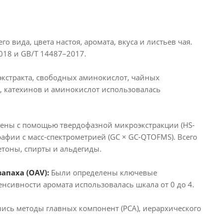
 вида, цвета настоя, аромата, вкуса и листьев чая.
018 и GB/T 14487–2017.
кстракта, свободных аминокислот, чайных
, катехинов и аминокислот использовалась
ены с помощью твердофазной микроэкстракции (HS-
фии с масс-спектрометрией (GC × GC-QTOFMS). Всего
тоны, спирты и альдегиды.
апаха (OAV):
Были определены ключевые
нсивности аромата использовалась шкала от 0 до 4.
ись методы главных компонент (PCA), иерархического