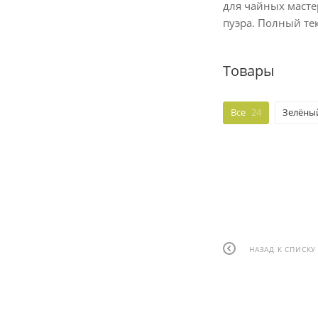
для чайных масте
пуэра. Полный те
Товары
Все
24
Зелёный
НАЗАД К СПИСКУ