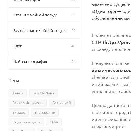
замечено существ
«Одна гора — оди
Статьи о чайной посуде
39
обусловленными р
Видео о чае и чайной посуде
59
В конце прошлого
США
(
https://pmc
Блог
40
справедливость э
Чайная география
24
В научной статье
химического со
chemical compositi
Теги
из 26 различных 
уникального аром
Аньси
Бай Му Дань
Байхао Иньчжэнь
Белый чай
Целью данного ис
в регионе города
Биндао
Благовонии
идентификацию и 
Выдержка пуэра
ГАБА
спектрометрии.