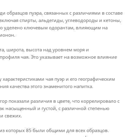
и образцов пуэра, связанных с различиями в составе
включая спирты, альдегиды, углеводороды и кетоны,
ыло уделено ключевым одорантам, влияющим на
-ионон.
та, широта, высота над уровнем моря и
профиля чая. Это указывает на возможное влияние
характеристиками чая пуэр и его географическим
ия качества этого знаменитого напитка.
ор показали различия в цвете, что коррелировало с
ак насыщенный и густой, с различной степенью
и свежих.
з которых 85 были общими для всех образцов.