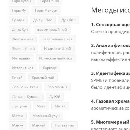
Гора Булан
Гора Паша
Методы ис
Горы Иу
Горы Мэнсун
Гунлун
Да Хун Пао
Дун Дин
1. Сенсорная оце
Дянь Хун
жасминовый чай
Оценка проводила
Жёлтый чай
Заваривание чая
2. Анализ фитох
Зеленый чай
Индийский чай
полифенолов, рас
Интервью
Исинские чайники
высокоэффективна
История чая
Каркаде
3. Идентификац
Китай
Красный чай
SPME) и проанали
было идентифицир
Лао Бань Чжан
Лао Мань Э
Лапсанг Сушонг
Лу Юй
4. Газовая хром
Лунцзин
Мате
Маття
ароматические со
Матча
Молочный улун
5. Многомерный 
Мэнку
Мэнхай
Польза чая
кластерного анали