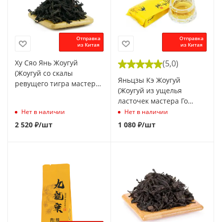
Отправка
Отправка
из Китая
из Китая
Ху Сяо Янь Жоугуй
(5,0)
(Жоугуй со скалы
Яньцзы Кэ Жоугуй
ревущего тигра мастера
(Жоугуй из ущелья
Го Цзяфу), 8,5 г
ласточек мастера Го
Цзяфу), 8,5 г
Нет в наличии
Нет в наличии
2 520
₽
/шт
1 080
₽
/шт