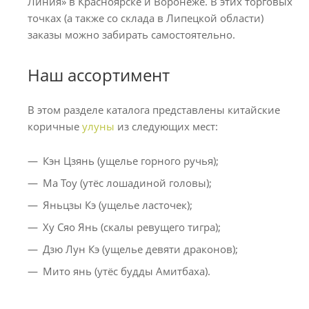
Линия» в Красноярске и Воронеже. В этих торговых
точках (а также со склада в Липецкой области)
заказы можно забирать самостоятельно.
Наш ассортимент
В этом разделе каталога представлены китайские
коричные
улуны
из следующих мест:
Кэн Цзянь (ущелье горного ручья);
Ма Тоу (утёс лошадиной головы);
Яньцзы Кэ (ущелье ласточек);
Ху Сяо Янь (скалы ревущего тигра);
Дзю Лун Кэ (ущелье девяти драконов);
Мито янь (утёс будды Амитбаха).