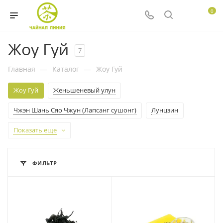
0
Жоу Гуй
7
Главная
—
Каталог
—
Жоу Гуй
Жоу Гуй
Женьшеневый улун
Чжэн Шань Сяо Чжун (Лапсанг сушонг)
Лунцзин
Показать еще
ФИЛЬТР