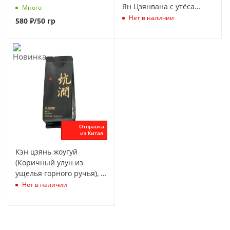
Ян Цзянвана с утёса
Много
Мито из Уишань)
Нет в наличии
580
₽
/50 гр
Отправка
из Китая
Кэн цзянь жоугуй
(Коричный улун из
ущелья горного ручья), 8
г
Нет в наличии