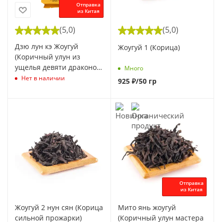
Отправка
из Китая
(5,0)
(5,0)
Дзю лун кэ Жоугуй
Жоугуй 1 (Корица)
(Коричный улун из
ущелья девяти драконов
Много
мастера Го Цзяфу), 9 гр.
Нет в наличии
925
₽
/50 гр
Отправка
из Китая
Жоугуй 2 нун сян (Корица
Мито янь жоугуй
сильной прожарки)
(Коричный улун мастера