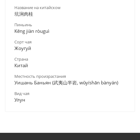
Название на китайском
坑涧肉桂
Пиньинь
Kēng jiàn ròuguì
Сорт чая
Жоугуй
Страна
Китай
Местность произрастания
Уишань Баньян (武夷山半岩, wǔyíshān bànyán)
Вид чая
Улун