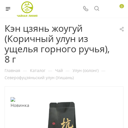
0
Кэн цзянь жоугуй
(Коричный улун из
ущелья горного ручья),
8 г
Главная
—
Каталог
—
Чай
—
Улун (оолонг)
—
Северофуцзяньский улун (Уишань)