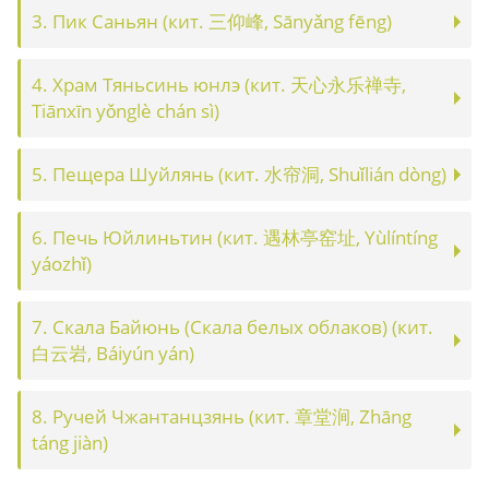
3. Пик Саньян (кит. 三仰峰, Sānyǎng fēng)
4. Храм Тяньсинь юнлэ (кит. 天心永乐禅寺,
Tiānxīn yǒnglè chán sì)
5. Пещера Шуйлянь (кит. 水帘洞, Shuǐlián dòng)
6. Печь Юйлиньтин (кит. 遇林亭窑址, Yùlíntíng
yáozhǐ)
7. Скала Байюнь (Скала белых облаков) (кит.
白云岩, Báiyún yán)
8. Ручей Чжантанцзянь (кит. 章堂涧, Zhāng
táng jiàn)