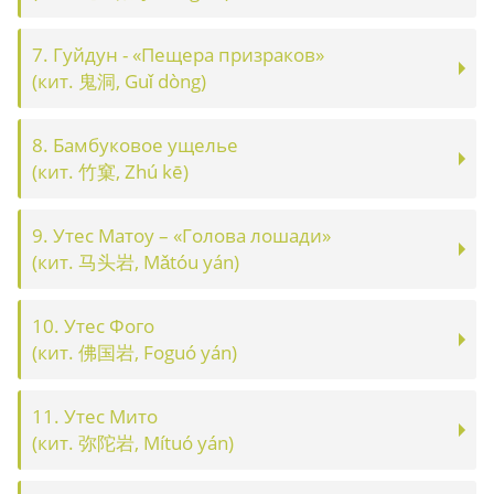
7. Гуйдун - «Пещера призраков»
(кит. 鬼洞, Guǐ dòng)
8. Бамбуковое ущелье
(кит. 竹窠, Zhú kē)
9. Утес Матоу – «Голова лошади»
(кит. 马头岩, Mǎtóu yán)
10. Утес Фого
(кит. 佛国岩, Fоguó yán)
11. Утес Мито
(кит. 弥陀岩, Mítuó yán)