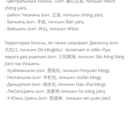
- центральный Хэсинь（кит. 核心正岩, пиньин Héxīn
zhèng yán),
- район Чжэнянь (кит. 正岩, пиньин zhèng yán),
- Баньянь (кит. 半岩, пиньин Bàn yán),
- Вайшань (кит. 外山, пиньин Wàis).
Территория Хэсинь, её также называют Дакэнкоу (кит.
大坑口, пиньин Dà kēngkǒu）включает в себя «Три
оврага два ущелья» (кит. 三坑两涧, пиньин Sān kēng liǎng
jiàn) гор Уишань:
- Хуэйюанькэн (кит. 慧苑坑, пиньин Huìyuàn kēng),
- Нюланькэн (кит. 牛栏坑, пиньин niúlán kēng),
- Даошуйкэн (кит. 倒水坑, пиньин Dào shuǐ kēng),
- ЛюСянЦзянь (кит. 流香涧 пиньин liú xiāng jiàn),
- У Юань Цзянь (кит. 悟源涧 , пиньин wù yuán jiàn).