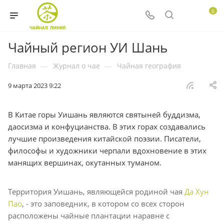
0
Чайный регион УИ Шань
Главная
—
Журнал о чае
—
Чайная география
9 марта 2023 9:22
В Китае горы Уишань являются святыней буддизма,
даосизма и конфуцианства. В этих горах создавались
лучшие произведения китайской поэзии. Писатели,
философы и художники черпали вдохновение в этих
манящих вершинах, окутанных туманом.
Территория Уишань, являющейся родиной чая
Да Хун
Пао
, - это заповедник, в котором со всех сторон
расположены чайные плантации наравне с