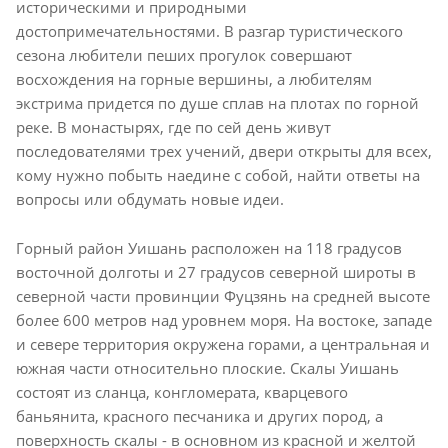
историческими и природными
достопримечательностями. В разгар туристического
сезона любители пеших прогулок совершают
восхождения на горные вершины, а любителям
экстрима придется по душе сплав на плотах по горной
реке. В монастырях, где по сей день живут
последователями трех учений, двери открыты для всех,
кому нужно побыть наедине с собой, найти ответы на
вопросы или обдумать новые идеи.
Горный район Уишань расположен на 118 градусов
восточной долготы и 27 градусов северной широты в
северной части провинции Фуцзянь на средней высоте
более 600 метров над уровнем моря. На востоке, западе
и севере территория окружена горами, а центральная и
южная части относительно плоские. Скалы Уишань
состоят из сланца, конгломерата, кварцевого
баньянита, красного песчаника и других пород, а
поверхность скалы - в основном из красной и желтой