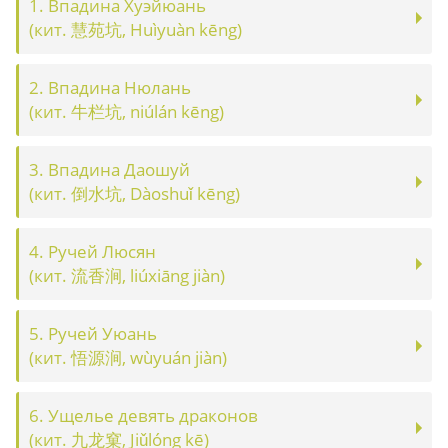
1. Впадина Хуэйюань
(кит. 慧苑坑, Huìyuàn kēng)
2. Впадина Нюлань
(кит. 牛栏坑, niúlán kēng)
3. Впадина Даошуй
(кит. 倒水坑, Dàoshuǐ kēng)
4. Ручей Люсян
(кит. 流香涧, liúxiāng jiàn)
5. Ручей Уюань
(кит. 悟源涧, wùyuán jiàn)
6. Ущелье девять драконов
(кит. 九龙窠, Jiǔlóng kē)