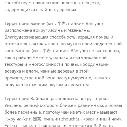
способствует накоплению полезных веществ,
содержащихся в чайных деревьях.
Территория Баньян (кит. 半岩, пиньин Bàn yán)
расположена вокруг Хэсинь и Чжэньянь.
Влагоудерживающая способность, аэрация почвы и
относительная влажность воздуха в производственной
зоне Баньян (кит. 半岩, пиньин Bàn yán) не так хороши,
как в районе Чжэнянь, однако из-за уникальной
текстуры и многослойности почвы, координации
воздуха и влаги, чайные деревья в этой
производственной зоне растут умеренно, напиток
получается с мягким вкусом и ароматом.
Территория Вайшань расположена вокруг города
Уишань, рельеф которого ближе к равнинным, а почвы
более песчанные, поэтому чай из этих мест называют
Чжоу ча (кит. 洲茶, пиньин zhōuchá) – «равнинный чай».
Уезды Цзяньян, Цзяньоу и др. относятся к Вайшань.