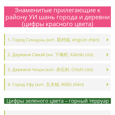
Знаменитые прилегающие к
району УИ шань города и деревни
(цифры красного цвета)
1. Город Синцунь (кит. 星村镇, xīngcūn zhèn)
2. Деревня Сямэй (ки. 下梅村, Xiàméi cūn)
3. Деревня Чиши (кит. 赤石村, Chìshí cūn)
4. Город Уфу (кит. 五夫镇, Wǔfū zhèn)
.
Цифры зеленого цвета – горный терруар