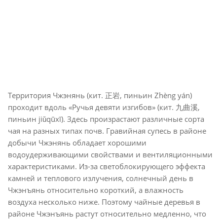
Территория Чжэнянь (кит. 正岩, пиньин Zhèng yán)
проходит вдоль «Ручья девяти изгибов» (кит. 九曲溪,
пиньин jiǔqūxī). Здесь произрастают различные сорта
чая на разных типах почв. Гравийная супесь в районе
добычи Чжэнянь обладает хорошими
водоудерживающими свойствами и вентиляционными
характеристиками. Из-за светоблокирующего эффекта
камней и теплового излучения, солнечный день в
Чжэнъянь относительно короткий, а влажность
воздуха несколько ниже. Поэтому чайные деревья в
районе Чжэнъянь растут относительно медленно, что