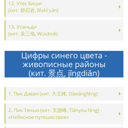
12. Утес Биши
(кит. 碧石岩, Bìshí yán)
13. Усаньди
(кит. 吴三地, Wúsāndi)
Цифры синего цвета -
живописные районы
(кит. 景点, jǐngdiǎn)
1. Пик Даван (кит. 大王峰, Dàwángfēng)
2. Пик Тянью (кит. 天游峰, Tiānyóu fēng) -
«Небесное путешествие»