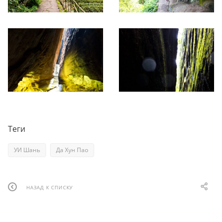
Теги
УИ Шань
Да Хун Пао
НАЗАД К СПИСКУ