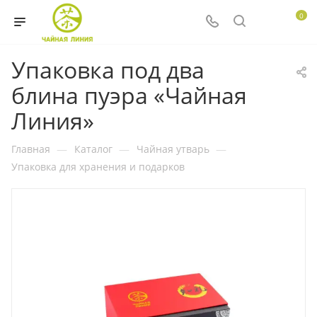
0
Упаковка под два
блина пуэра «Чайная
Линия»
Главная
—
Каталог
—
Чайная утварь
—
Упаковка для хранения и подарков