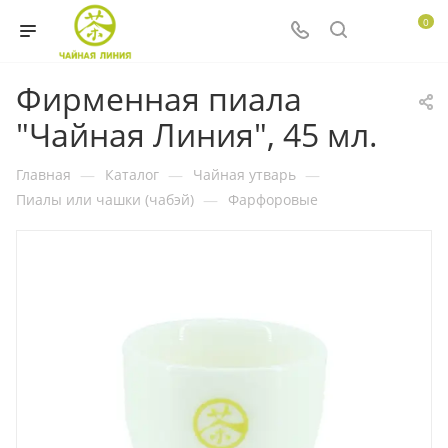
0
Фирменная пиала
"Чайная Линия", 45 мл.
Главная
—
Каталог
—
Чайная утварь
—
Пиалы или чашки (чабэй)
—
Фарфоровые