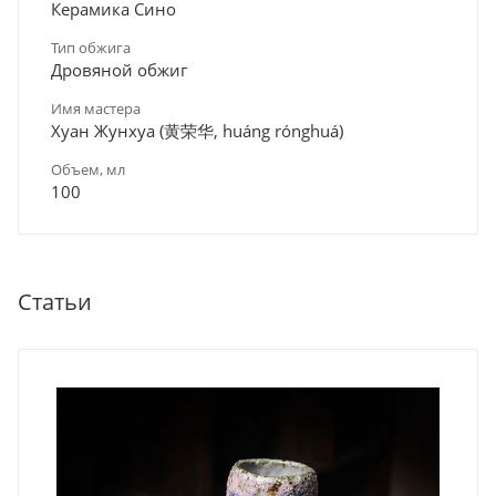
Керамика Сино
Тип обжига
Дровяной обжиг
Имя мастера
Хуан Жунхуа (黄荣华, huáng rónghuá)
Объем, мл
100
Статьи