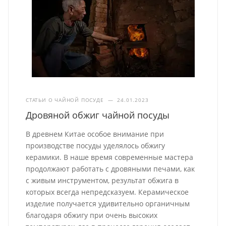
СТАТЬИ О ЧАЙНОЙ ПОСУДЕ
—
24.01.2023
Дровяной обжиг чайной посуды
В древнем Китае особое внимание при
производстве посуды уделялось обжигу
керамики. В наше время современные мастера
продолжают работать с дровяными печами, как
с живым инструментом, результат обжига в
которых всегда непредсказуем. Керамическое
изделие получается удивительно органичным
благодаря обжигу при очень высоких