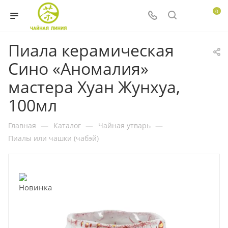
0
Пиала керамическая
Сино «Аномалия»
мастера Хуан Жунхуа,
100мл
Главная
—
Каталог
—
Чайная утварь
—
Пиалы или чашки (чабэй)