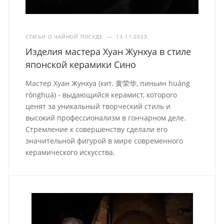
СТАТЬИ О ЧАЙНОЙ ПОСУДЕ
—
13.11.2023
Изделия мастера Хуан Жунхуа в стиле
японской керамики Сино
Мастер Хуан Жунхуа (кит. 黄荣华, пиньин huáng
rónghuá) - выдающийся керамист, которого
ценят за уникальный творческий стиль и
высокий профессионализм в гончарном деле.
Стремление к совершенству сделали его
значительной фигурой в мире современного
керамического искусства.