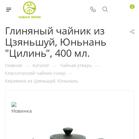
0
Глиняный чайник из
Цзяньшуй, Юньнань
"Цилинь", 400 мл.
Главная
—
Каталог
—
Чайная утварь
—
Классический чайник (чаху)
—
Керамика из Цзяньшуй, Юньнань