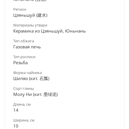
Регион
Цзяньшуй (建水)
Материалы утвари
Керамика из Цзяньшуй, Юньнань
Тип обжига
Газовая печь
Тип росписи
Резьба
Форма чайника
Шипяо (кит. 石瓢)
Сорт глины
Молу Ни (кит. 墨绿泥)
Длина, см
14
Ширина, см
10