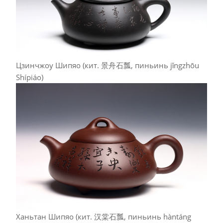
Цзинчжоу Шипяо (кит. 景舟石瓢, пиньинь jǐngzhōu
Shípiáo)
Ханьтан Шипяо (кит. 汉棠石瓢, пиньинь hàntáng