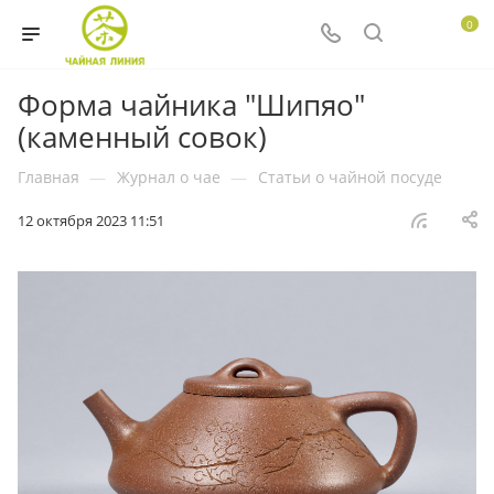
0
Форма чайника "Шипяо"
(каменный совок)
Главная
—
Журнал о чае
—
Статьи о чайной посуде
12 октября 2023 11:51