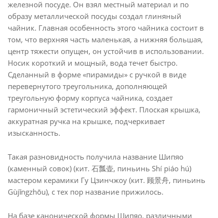
железной посуде. Он взял местный материал и по
образу металлической посуды создал глиняный
чайник. Главная особенность этого чайника состоит в
том, что верхняя часть маленькая, а нижняя большая,
центр тяжести опущен, он устойчив в использовании.
Носик короткий и мощный, вода течет быстро.
Сделанный в форме «пирамиды» с ручкой в виде
перевернутого треугольника, дополняющей
треугольную форму корпуса чайника, создает
гармоничный эстетический эффект. Плоская крышка,
аккуратная ручка на крышке, подчеркивает
изысканность.
Такая разновидность получила название Шипяо
(каменный совок) (кит. 石瓢壶, пиньинь Shí piáo hú)
мастером керамики Гу Цзинчжоу (кит. 顾景舟, пиньинь
Gùjǐngzhōu), с тех пор название прижилось.
На базе канонической формы Шипяо, различными