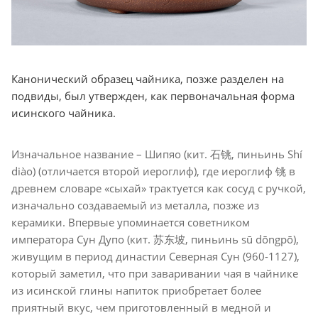
Канонический образец чайника, позже разделен на
подвиды, был утвержден, как первоначальная форма
исинского чайника.
Изначальное название – Шипяо (кит. 石铫, пиньинь Shí
diào) (отличается второй иероглиф), где иероглиф 铫 в
древнем словаре «сыхай» трактуется как сосуд с ручкой,
изначально создаваемый из металла, позже из
керамики. Впервые упоминается советником
императора Сун Дупо (кит. 苏东坡, пиньинь sū dōngpō),
живущим в период династии Северная Сун (960-1127),
который заметил, что при заваривании чая в чайнике
из исинской глины напиток приобретает более
приятный вкус, чем приготовленный в медной и