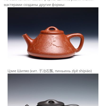
мастерами созданы другие формы:
Цзие Шипяо (кит. 子冶石瓢, пиньинь zǐyě shípiáo)