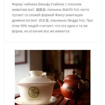
Форму чайника Бяньфу (Чайник с плоским
животом) (кит. 扁腹壶, пиньинь Biǎnfù hú) часто
путают со схожей формой Фангу (имитация
древности) (кит. 仿古壶, пиьниьнь fǎnggǔ hú). При
этом 99% людей считают, что это одна и та же
форма, но отличия все же имеются.