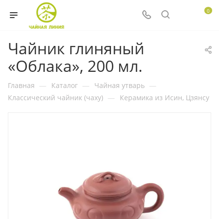
0
Чайник глиняный
«Облака», 200 мл.
Главная
—
Каталог
—
Чайная утварь
—
Классический чайник (чаху)
—
Керамика из Исин, Цзянсу