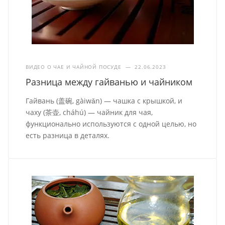
ВИДЕО О ЧАЕ И ЧАЙНОЙ ПОСУДЕ
—
22.06.2023
Разница между гайванью и чайником
Гайвань (盖碗, gàiwǎn) — чашка с крышкой, и
чаху (茶壶, cháhú) — чайник для чая,
функционально используются с одной целью, но
есть разница в деталях.