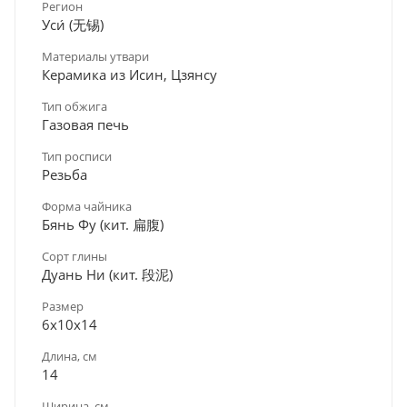
Регион
Уси́ (无锡)
Материалы утвари
Керамика из Исин, Цзянсу
Тип обжига
Газовая печь
Тип росписи
Резьба
Форма чайника
Бянь Фу (кит. 扁腹)
Сорт глины
Дуань Ни (кит. 段泥)
Размер
6х10х14
Длина, см
14
Ширина, см