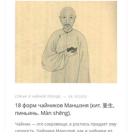
СТАТЬИ О ЧАЙНОЙ ПОСУДЕ
—
26.10.2023
18 форм чайников Маншэня (кит. 曼生,
пиньинь. Màn shēng).
Чайник — это сокровище, а роспись придает ему
ценность. Чайники Маншэня, как и чайники из