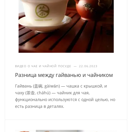
ВИДЕО О ЧАЕ И ЧАЙНОЙ ПОСУДЕ
—
22.06.2023
Разница между гайванью и чайником
Гайвань (盖碗, gàiwǎn) — чашка с крышкой, и
чаху (茶壶, cháhú) — чайник для чая,
функционально используются с одной целью, но
есть разница в деталях.