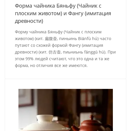
Форма чайника Бяньфу (Чайник с
плоским животом) и Фангу (имитация
древности)
Форму чайника Бяньфу (Чайник с плоским
животом) (кит. 扁腹壶, пиньинь Biǎnfù hú) часто
путают со схожей формой Фангу (имитация
древности) (кит. 仿古壶, пиьниьнь fǎnggǔ hú). При
этом 99% людей считают, что это одна и та же
форма, но отличия все же имеются.