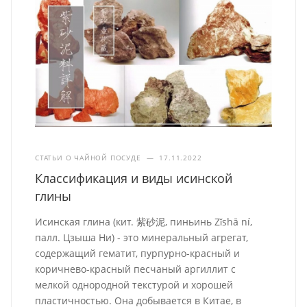
СТАТЬИ О ЧАЙНОЙ ПОСУДЕ
—
17.11.2022
Классификация и виды исинской
глины
Исинская глина (кит. 紫砂泥, пиньинь Zǐshā ní,
палл. Цзыша Ни) - это минеральный агрегат,
содержащий гематит, пурпурно-красный и
коричнево-красный песчаный аргиллит с
мелкой однородной текстурой и хорошей
пластичностью. Она добывается в Китае, в