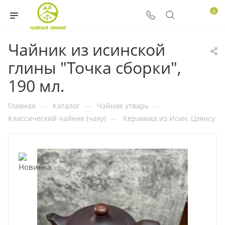
0
Чайник из исинской
глины "Точка сборки",
190 мл.
Главная
—
Каталог
—
Чайная утварь
—
Классический чайник (чаху)
—
Керамика из Исин, Цзянсу