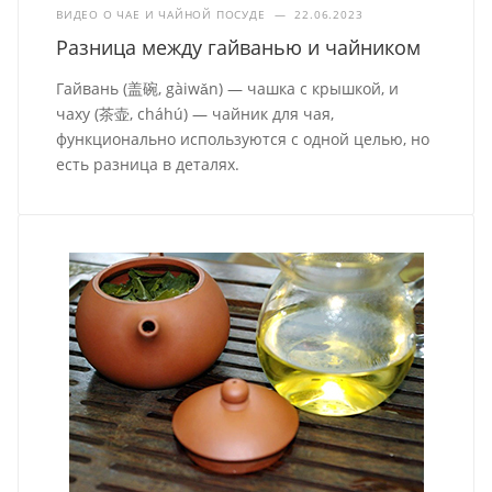
ВИДЕО О ЧАЕ И ЧАЙНОЙ ПОСУДЕ
—
22.06.2023
Разница между гайванью и чайником
Гайвань (盖碗, gàiwǎn) — чашка с крышкой, и
чаху (茶壶, cháhú) — чайник для чая,
функционально используются с одной целью, но
есть разница в деталях.