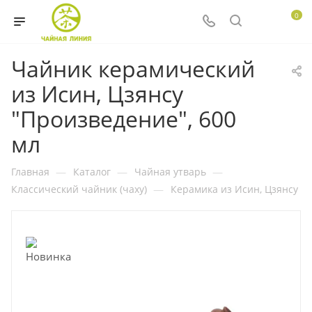
0
Чайник керамический
из Исин, Цзянсу
"Произведение", 600
мл
Главная
—
Каталог
—
Чайная утварь
—
Классический чайник (чаху)
—
Керамика из Исин, Цзянсу