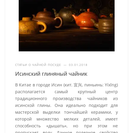
СТАТЬИ О ЧАЙНОЙ ПОСУДЕ
—
03.01.2018
Исинский глиняный чайник
В Китае в городе Исин (кит. 宜兴, пиньинь: Yíxīng)
располагается самый крупный центр
традиционного производства чайников из
исинской глины. Она идеально подходит для
мастерской выделки тончайшей керамики, у
которой множество мелких деталей, имеет
способность «дышать», но при этом не
пропускает воду. Данное полезное свойство