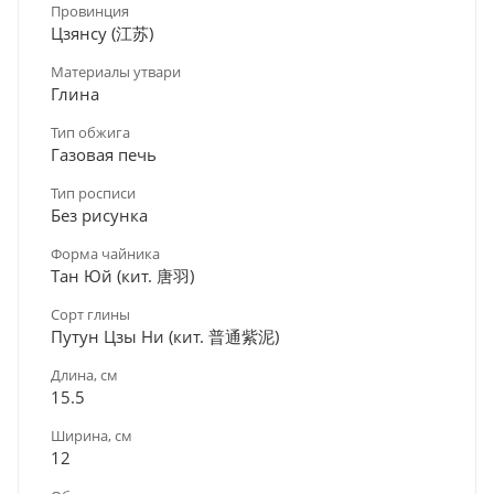
Провинция
Цзянсу (江苏)
Материалы утвари
Глина
Тип обжига
Газовая печь
Тип росписи
Без рисунка
Форма чайника
Тан Юй (кит. 唐羽)
Сорт глины
Путун Цзы Ни (кит. 普通紫泥)
Длина, см
15.5
Ширина, см
12