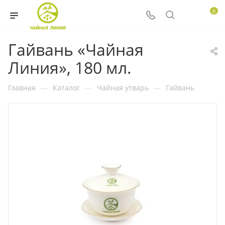
0
Гайвань «Чайная
Линия», 180 мл.
Главная
—
Каталог
—
Чайная утварь
—
Гайвань