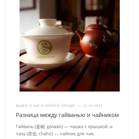
ВИДЕО О ЧАЕ И ЧАЙНОЙ ПОСУДЕ
—
22.06.2023
Разница между гайванью и чайником
Гайвань (盖碗, gàiwǎn) — чашка с крышкой, и
чаху (茶壶, cháhú) — чайник для чая,