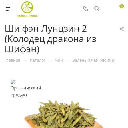
0
Ши фэн Лунцзин 2
(Колодец дракона из
Шифэн)
Главная
—
Каталог
—
Чай
—
Зелёный чай (люйча)