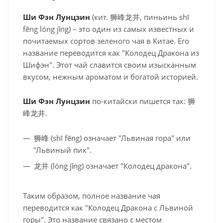
Ши Фэн Лунцзин
(кит. 狮峰龙井, пиньинь shī
fēng lóng jǐng) – это один из самых известных и
почитаемых сортов зеленого чая в Китае. Его
название переводится как "Колодец Дракона из
Шифэн". Этот чай славится своим изысканным
вкусом, нежным ароматом и богатой историей.
Ши Фэн Лунцзин
по-китайски пишется так: 狮
峰龙井.
狮峰 (shī fēng) означает "Львиная гора" или
"Львиный пик".
龙井 (lóng jǐng) означает "Колодец дракона".
Таким образом, полное название чая
переводится как "Колодец Дракона с Львиной
горы". Это название связано с местом