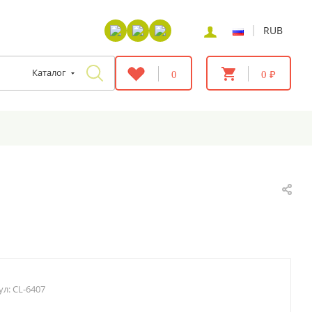
|
RUB
Каталог
0
0 ₽
ул:
CL-6407