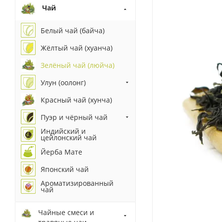
Чай
Белый чай (байча)
Жёлтый чай (хуанча)
Зелёный чай (люйча)
Улун (оолонг)
Красный чай (хунча)
Пуэр и чёрный чай
Индийский и
цейлонский чай
Йерба Мате
Японский чай
Ароматизированный
чай
Чайные смеси и