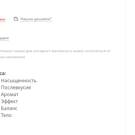
Нашли дешевле?
чии
дарок
ельна только для интернет-магазина и может отличаться от
ных магазинах
са:
Насыщенность
Послевкусие
Аромат
Эффект
Баланс
Тело