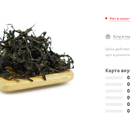
Нет в нали
Хочу в по
Цена действит
цен в рознич
Карта вку
0
0
0
0
0
0