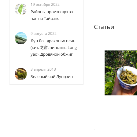
19 октября 2022
Районы производства
чая на Тайване
Статьи
9 августа 2022
Лун Яо - драконья печь
(кит. 龙窑, пиньинь Lóng
yáo). Дровяной обжиг
3 апреля 2013
Зеленый чай Лунцзин