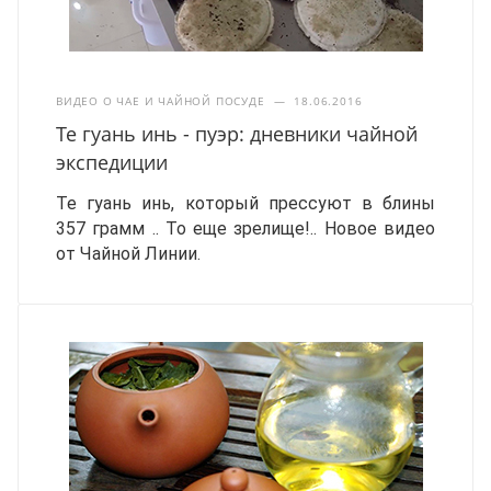
ВИДЕО О ЧАЕ И ЧАЙНОЙ ПОСУДЕ
—
18.06.2016
Те гуань инь - пуэр: дневники чайной
экспедиции
Те гуань инь, который прессуют в блины
357 грамм .. То еще зрелище!..
Новое видео
от Чайной Линии.