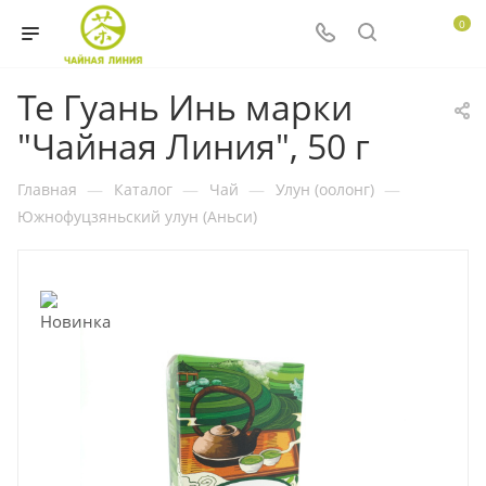
0
Те Гуань Инь марки
"Чайная Линия", 50 г
Главная
—
Каталог
—
Чай
—
Улун (оолонг)
—
Южнофуцзяньский улун (Аньси)