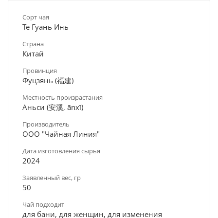
Сорт чая
Те Гуань Инь
Страна
Китай
Провинция
Фуцзянь (福建)
Местность произрастания
Аньси (安溪, ānxī)
Производитель
ООО "Чайная Линия"
Дата изготовления сырья
2024
Заявленный вес, гр
50
Чай подходит
для бани, для женщин, для изменения