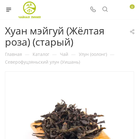
0
Хуан мэйгуй (Жёлтая
роза) (старый)
Главная
—
Каталог
—
Чай
—
Улун (оолонг)
—
Северофуцзяньский улун (Уишань)