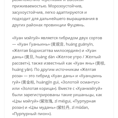
приживаемостью. Морозоустойчив,
засухоустойчив, легко адаптируются и
подходит для дальнейшего выращивания в
других районах провинции Фуцзянь.
«Хуан мэйгуй» является гибридом двух сортов
— «Хуан Гуаньинь» (黄观音, huáng guānyīn,
«Жёлтая Бодхисаттва милосердия») и «Хуан
дань» (黄旦, huáng dàn «Жёлтое утро / Жёлтый
рассвет»), также известный как «Хуан янь» (黄棪,
huáng yǎn). По другим источникам «Жёлтая
роза» — это гибрид «Хуан дань» и «Хуанцзинь
гуй» (黄金桂, huángjīn guì, «Золотой османтус»
или «Золотая корица»). Вместе с «Хуанмэйгуй»
были зарегистрированы такие уишаньцы, как
«Цзы мэйгуй» (紫玫瑰, zǐ méigui, «Пурпурная
роза») и «Цзы мудань» (紫牡丹, zǐ mǔdan,
«Пурпурный пион»).