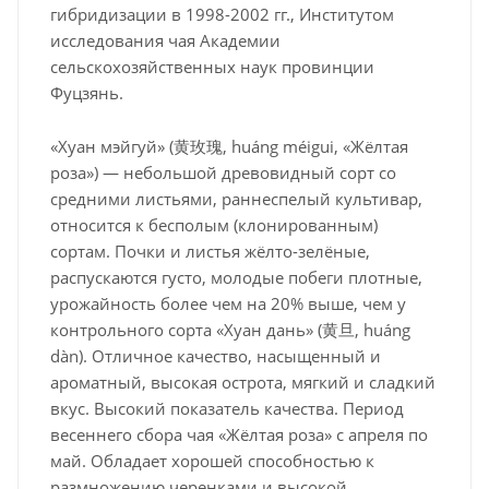
гибридизации в 1998-2002 гг., Институтом
исследования чая Академии
сельскохозяйственных наук провинции
Фуцзянь.
«Хуан мэйгуй» (黄玫瑰, huáng méigui, «Жёлтая
роза») — небольшой древовидный сорт со
средними листьями, раннеспелый культивар,
относится к бесполым (клонированным)
сортам. Почки и листья жёлто-зелёные,
распускаются густо, молодые побеги плотные,
урожайность более чем на 20% выше, чем у
контрольного сорта «Хуан дань» (黄旦, huáng
dàn). Отличное качество, насыщенный и
ароматный, высокая острота, мягкий и сладкий
вкус. Высокий показатель качества. Период
весеннего сбора чая «Жёлтая роза» с апреля по
май. Обладает хорошей способностью к
размножению черенками и высокой