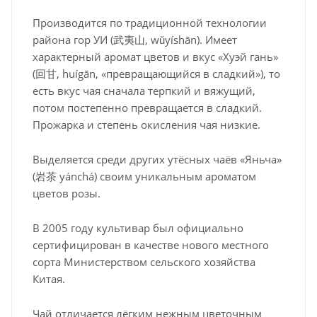
Производится по традиционной технологии
района гор УИ (武夷山, wǔyíshān). Имеет
характерный аромат цветов и вкус «Хуэй гань»
(回甘, huígān, «превращающийся в сладкий»), то
есть вкус чая сначала терпкий и вяжущий,
потом постепенно превращается в сладкий.
Прожарка и степень окисления чая низкие.
Выделяется среди других утёсных чаёв «Яньча»
(岩茶 yánchá) своим уникальным ароматом
цветов розы.
В 2005 году культивар был официально
сертифицирован в качестве нового местного
сорта Министерством сельского хозяйства
Китая.
Чай отличается лёгким нежным цветочным