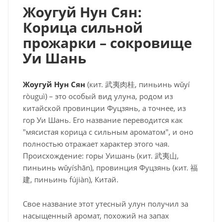
Жоугуй Нун Сян:
Корица сильной
прожарки – сокровище
Уи Шань
Жоугуй Нун Сян
(кит. 武夷肉桂, пиньинь wǔyí
ròuguì) – это особый вид улуна, родом из
китайской провинции Фуцзянь, а точнее, из
гор Уи Шань. Его название переводится как
"мясистая корица с сильным ароматом", и оно
полностью отражает характер этого чая.
Происхождение: горы Уишань (кит. 武夷山,
пиньинь wǔyíshān), провинция Фуцзянь (кит. 福
建, пиньинь fújiàn), Китай.
Свое название этот утесный улун получил за
насыщенный аромат, похожий на запах