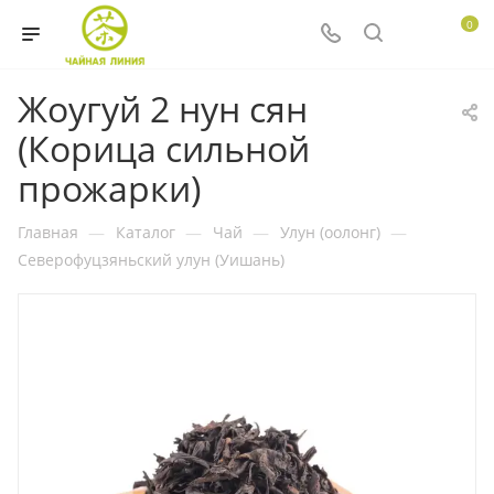
0
Жоугуй 2 нун сян
(Корица сильной
прожарки)
Главная
—
Каталог
—
Чай
—
Улун (оолонг)
—
Северофуцзяньский улун (Уишань)