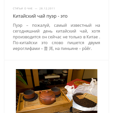
СТАТЬИ О ЧАЕ
—
28.12.2011
Китайский чай пуэр - это
Пуэр – пожалуй, самый известный на
сегодняшний день китайский чай, хотя
производится он сейчас не только в Китае .
По-китайски это слово пишется двумя
иероглифами – 普 洱, на пиньине – pǔěr.