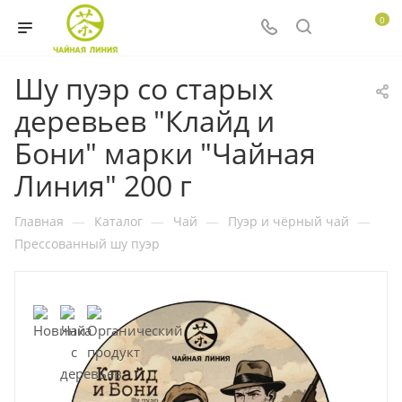
0
Шу пуэр со старых
деревьев "Клайд и
Бони" марки "Чайная
Линия" 200 г
Главная
—
Каталог
—
Чай
—
Пуэр и чёрный чай
—
Прессованный шу пуэр