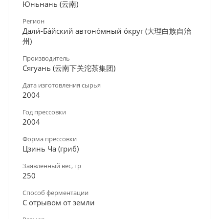
Юньнань (云南)
Регион
Дали́-Ба́йский автоно́мный о́круг (大理白族自治
州)
Производитель
Сягуань (云南下关沱茶集团)
Дата изготовления сырья
2004
Год прессовки
2004
Форма прессовки
Цзинь Ча (гриб)
Заявленный вес, гр
250
Способ ферментации
С отрывом от земли