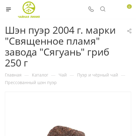
0
Шэн пуэр 2004 г. марки
"Священное пламя"
завода "Сягуань" гриб
250 г
Главная
—
Каталог
—
Чай
—
Пуэр и чёрный чай
—
Прессованный шэн пуэр