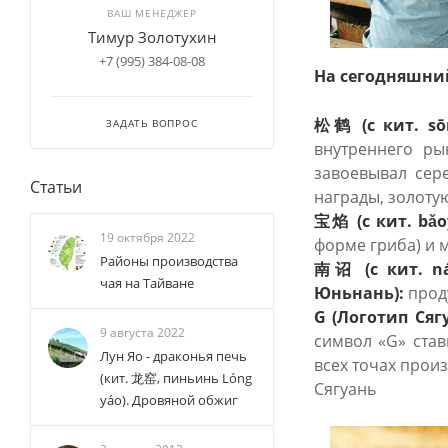
ВАШ МЕНЕДЖЕР
Тимур Золотухин
+7 (995) 384-08-08
На сегодняшни
松鹤 (с кит. sō
ЗАДАТЬ ВОПРОС
внутреннего ры
завоевывал сер
Статьи
награды, золоту
宝焰 (с кит. bǎo
19 октября 2022
форме гриба) и 
Районы производства
南诏 (с кит. ná
чая на Тайване
Юньнань):
проду
G (Логотип Сяг
9 августа 2022
символ «G» став
Лун Яо - драконья печь
всех точах прои
(кит. 龙窑, пиньинь Lóng
Сягуань
yáo). Дровяной обжиг