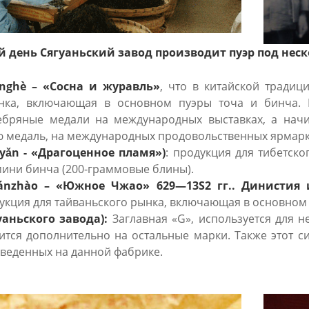
й день Сягуаньский завод производит пуэр под не
nghè – «Сосна и журавль»
, что в китайской традиц
нка, включающая в основном пуэры точа и бинча. 
ебряные медали на международных выставках, а нач
ю медаль, на международных продовольственных ярмарк
уǎn - «Драгоценное пламя»)
: продукция для тибетск
мини бинча (200-граммовые блины).
nzhào – «Южное Чжао» 629—13S2 гг.. Динистия 
кция для тайваньского рынка, включающая в основном 
уаньского завода):
Заглавная «G», используется для н
ится дополнительно на остальные марки. Также этот 
зведенных на данной фабрике.