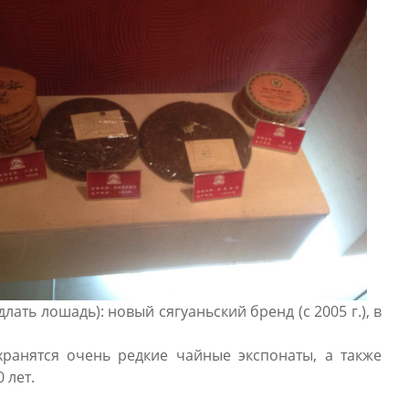
лать лошадь): новый сягуаньский бренд (с 2005 г.), в
ранятся очень редкие чайные экспонаты, а также
 лет.