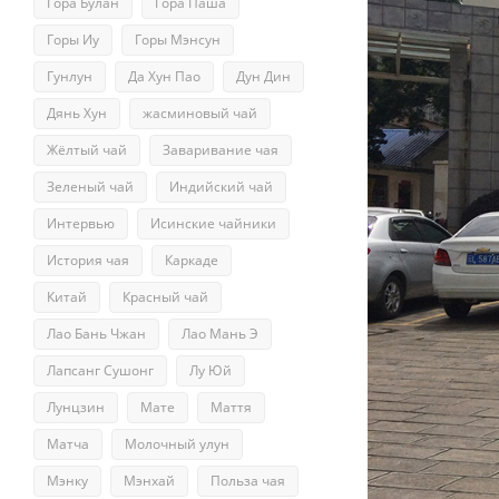
Гора Булан
Гора Паша
Горы Иу
Горы Мэнсун
Гунлун
Да Хун Пао
Дун Дин
Дянь Хун
жасминовый чай
Жёлтый чай
Заваривание чая
Зеленый чай
Индийский чай
Интервью
Исинские чайники
История чая
Каркаде
Китай
Красный чай
Лао Бань Чжан
Лао Мань Э
Лапсанг Сушонг
Лу Юй
Лунцзин
Мате
Маття
Матча
Молочный улун
Мэнку
Мэнхай
Польза чая