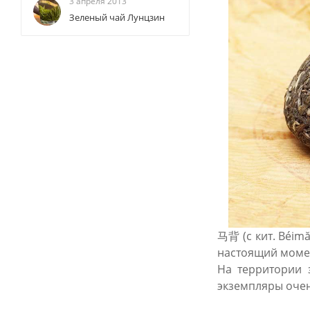
3 апреля 2013
Зеленый чай Лунцзин
马背 (с кит. Béimă
настоящий момен
На территории 
экземпляры очен