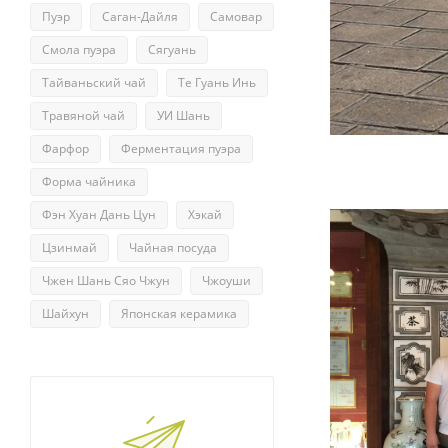
Пуэр
Саган-Дайля
Самовар
Смола пуэра
Сягуань
Тайваньский чай
Те Гуань Инь
Травяной чай
УИ Шань
Фарфор
Ферментация пуэра
Форма чайника
Фэн Хуан Дань Цун
Хэкай
Цзинмай
Чайная посуда
Чжен Шань Сяо Чжун
Чжоуши
Шайхун
Японская керамика