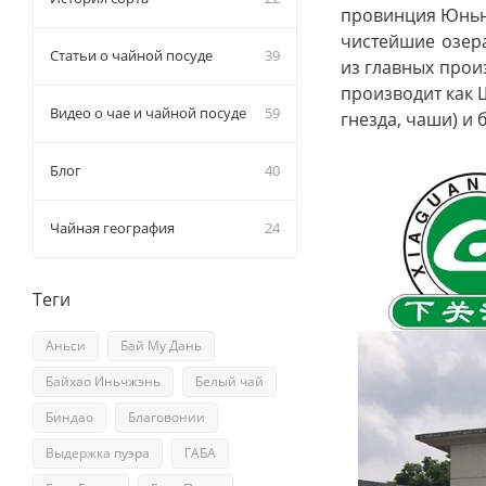
провинция Юньна
чистейшие озера
Статьи о чайной посуде
39
из главных прои
производит как 
Видео о чае и чайной посуде
59
гнезда, чаши) и 
Блог
40
Чайная география
24
Теги
Аньси
Бай Му Дань
Байхао Иньчжэнь
Белый чай
Биндао
Благовонии
Выдержка пуэра
ГАБА