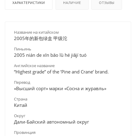
ХАРАКТЕРИСТИКИ
НАЛИЧИЕ
ОТЗЫВЫ
Название на китайском
2005年的新包绿盒 甲级沱
Пиньинь
2005 nián de xīn bāo lǜ hé jiǎjí tuó
Английское название
“Highest grade” of the ‘Pine and Crane’ brand.
Перевод
«Высший сорт» марки «Сосна и журавль»
Страна
Китай
Округ
Дали-Байский автономный округ
Провинция