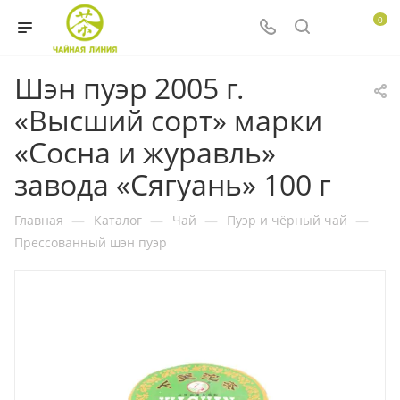
0
Шэн пуэр 2005 г.
«Высший сорт» марки
«Сосна и журавль»
завода «Сягуань» 100 г
Главная
—
Каталог
—
Чай
—
Пуэр и чёрный чай
—
Прессованный шэн пуэр