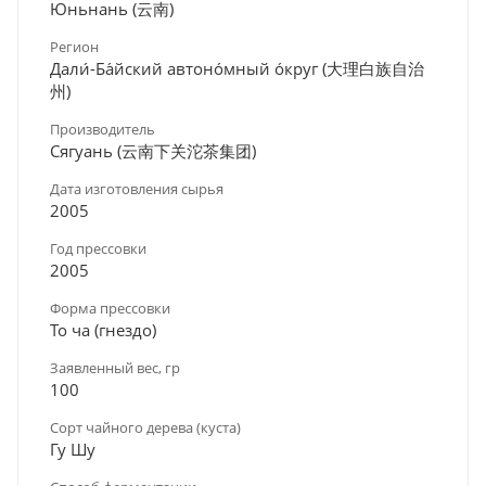
Юньнань (云南)
Регион
Дали́-Ба́йский автоно́мный о́круг (大理白族自治
州)
Производитель
Сягуань (云南下关沱茶集团)
Дата изготовления сырья
2005
Год прессовки
2005
Форма прессовки
То ча (гнездо)
Заявленный вес, гр
100
Сорт чайного дерева (куста)
Гу Шу