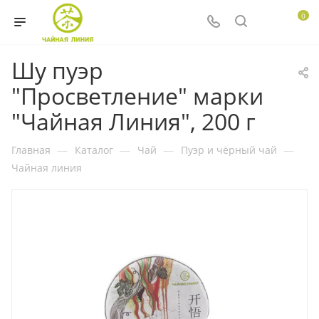
0
Шу пуэр
"Просветление" марки
"Чайная Линия", 200 г
Главная
—
Каталог
—
Чай
—
Пуэр и чёрный чай
—
Чайная линия